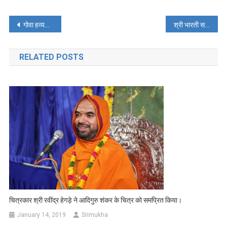
Post
गोवा हव्यक क्षेत्र में दीपगाणीके (दीप उपहार) का समर्पण
श्री भारती समूह संस्था में नशीले पदार्थों के बारे में जागृति अभियान
navigation
RELATED POSTS
चित्रकार श्री रवींद्र हेगड़े ने आदिगुरु शंकर के चित्र को समप्रित किया।
January 14, 2019
Srimukha