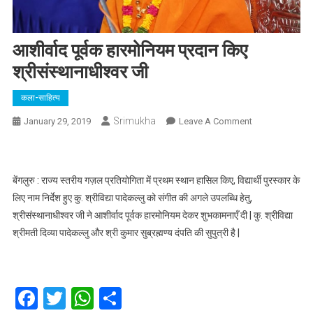
आशीर्वाद पूर्वक हारमोनियम प्रदान किए
श्रीसंस्थानाधीश्वर जी
कला-साहित्य
Srimukha
On
January 29, 2019
Leave A Comment
आशीर्वाद
पूर्वक
हारमोनियम
बेंगलुरु : राज्य स्तरीय गज़ल प्रतियोगिता में प्रथम स्थान हासिल किए, विद्यार्थी पुरस्कार के
प्रदान
लिए नाम निर्देश हुए कु. श्रीविद्या पादेकल्लु को संगीत की अगले उपलब्धि हेतु,
किए
श्रीसंस्थानाधीश्वर जी ने आशीर्वाद पूर्वक हारमोनियम देकर शुभकामनाएँ दी | कु. श्रीविद्या
श्रीसंस्थानाधीश्वर
श्रीमती दिव्या पादेकल्लु और श्री कुमार सुब्रह्मण्य दंपति की सुपुत्री है |
जी
Facebook
Twitter
WhatsApp
Share