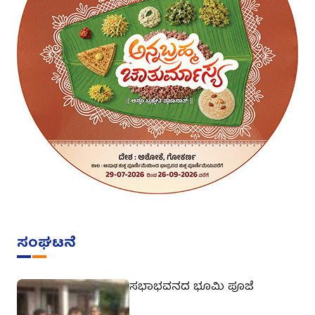
ಸಂಘಟನೆ
ಸಭಾಭವನದ ಭೂಮಿ ಪೂಜೆ