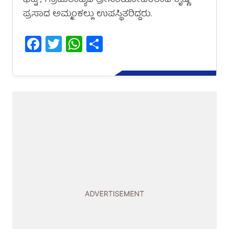
ಭಟ್ಟ , ಗ್ರಾಮರಾಜ್ಯದ ಶ್ರೀಸಂಯೋಜಕರಾದ ಕೃಷ್ಣ
ಪ್ರಸಾದ ಅಮ್ಮಂಕಲ್ಲು ಉಪಸ್ಥಿತರಿದ್ದರು.
Facebook
Twitter
WhatsApp
Share