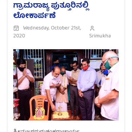
ಗ್ರಾಮರಾಜ್ಯ ಪುತ್ತೂರಿನಲ್ಲಿ
ಲೋಕಾರ್ಪಣೆ
Wednesday, October 21st,
2020
Srimukha