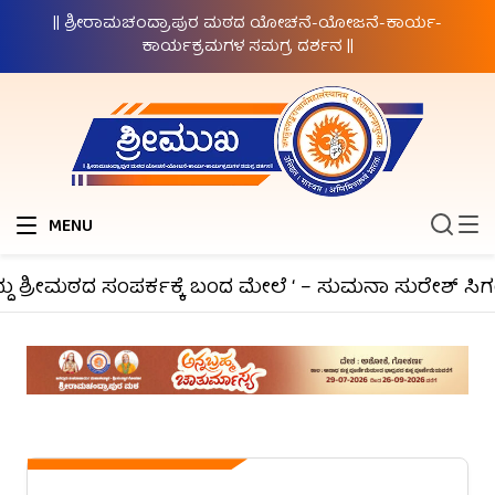
|| ಶ್ರೀರಾಮಚಂದ್ರಾಪುರ ಮಠದ ಯೋಚನೆ-ಯೋಜನೆ-ಕಾರ್ಯ-
ಕಾರ್ಯಕ್ರಮಗಳ ಸಮಗ್ರ ದರ್ಶನ ||
MENU
 ಶ್ರೀಮಠದ ಸಂಪರ್ಕಕ್ಕೆ ಬಂದ ಮೇಲೆ ‘ – ಸುಮನಾ ಸುರೇಶ್ ಸಿಗಂ