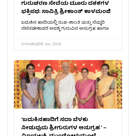
ಗುರುಚರಣ ಸೇವೆಯ ಮೂರು ದಶಕಗಳ
ಭಕ್ತಿಪಥ: ಸಾವಿತ್ರಿ ಶ್ರೀಕಾಂತ್ ಕಾಳಮಂಜಿ
​ಬದುಕಿನ ಹಾದಿಯಲ್ಲಿ ಸುಖ-ಶಾಂತಿ ಮತ್ತು ನೆಮ್ಮದಿ
ನೆಲೆಸಬೇಕಾದರೆ ಅದಕ್ಕೆ ಗುರುವಿನ ಅನುಗ್ರಹ ಹಾಗೂ
Srimukha
|
08 Jun, 2026
‘ಬದುಕಿನಹಾದಿಗೆ ಸದಾ ಬೆಳಕು
ನೀಡುವುದು ಶ್ರೀಗುರುಗಳ ಅನುಗ್ರಹ ‘ –