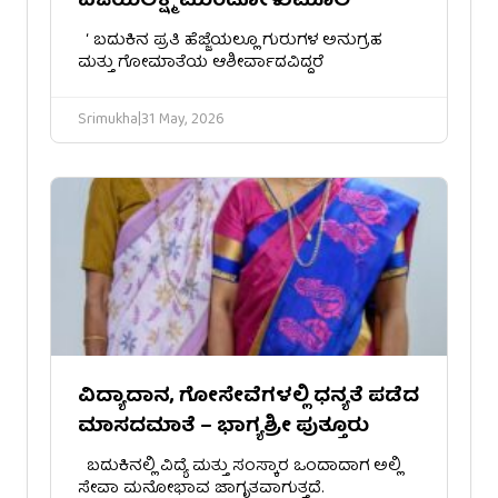
ವಿಜಯಲಕ್ಷ್ಮಿ ಮುಂಡೋಳುಮೂಲೆ
‘ ​ಬದುಕಿನ ಪ್ರತಿ ಹೆಜ್ಜೆಯಲ್ಲೂ ಗುರುಗಳ ಅನುಗ್ರಹ
ಮತ್ತು ಗೋಮಾತೆಯ ಆಶೀರ್ವಾದವಿದ್ದರೆ
Srimukha
|
31 May, 2026
ವಿದ್ಯಾದಾನ, ಗೋಸೇವೆಗಳಲ್ಲಿ ಧನ್ಯತೆ ಪಡೆದ
ಮಾಸದಮಾತೆ – ಭಾಗ್ಯಶ್ರೀ ಪುತ್ತೂರು
​ಬದುಕಿನಲ್ಲಿ ವಿದ್ಯೆ ಮತ್ತು ಸಂಸ್ಕಾರ ಒಂದಾದಾಗ ಅಲ್ಲಿ
ಸೇವಾ ಮನೋಭಾವ ಜಾಗೃತವಾಗುತ್ತದೆ.