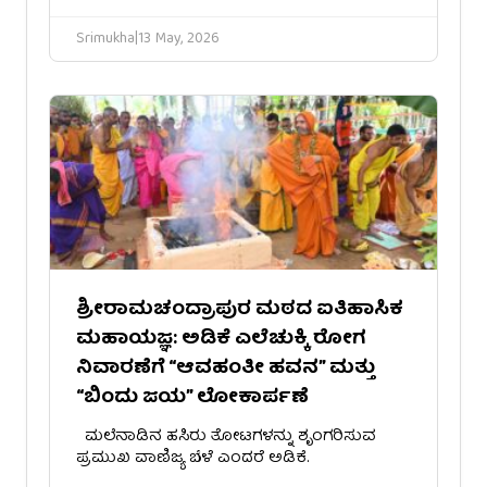
Srimukha
|
13 May, 2026
ಶ್ರೀರಾಮಚಂದ್ರಾಪುರ ಮಠದ ಐತಿಹಾಸಿಕ
ಮಹಾಯಜ್ಞ: ಅಡಿಕೆ ಎಲೆಚುಕ್ಕಿ ರೋಗ
ನಿವಾರಣೆಗೆ “ಆವಹಂತೀ ಹವನ” ಮತ್ತು
“ಬಿಂದು ಜಯ” ಲೋಕಾರ್ಪಣೆ
ಮಲೆನಾಡಿನ ಹಸಿರು ತೋಟಗಳನ್ನು ಶೃಂಗರಿಸುವ
ಪ್ರಮುಖ ವಾಣಿಜ್ಯ ಬೆಳೆ ಎಂದರೆ ಅಡಿಕೆ.