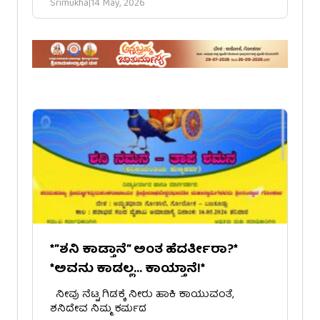
Srimukha
|
14 May, 2026
*”ಶನಿ ಕಾಡ್ತಾನೆ” ಅಂತ ಹೆದರ್ತೀರಾ?*
*ಅವನು ಕಾಡಲ್ಲ… ಕಾಯ್ತಾನೆ!*
ನೀವು ನೆಟ್ಟ ಗಿಡಕ್ಕೆ ನೀರು ಹಾಕಿ ಕಾಯುವಂತೆ,
ಶನಿದೇವ ನಿಮ್ಮ ಕರ್ಮದ