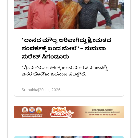
‘ ದಾನದ ಮೌಲ್ಯ ಅರಿವಾಗಿದ್ದು ಶ್ರೀಮಠದ
ಸಂಪರ್ಕಕ್ಕೆ ಬಂದ ಮೇಲೆ ‘ – ಸುಮನಾ
ಸುರೇಶ್ ಸಿಗಂದೂರು
​” ಶ್ರೀಮಠದ ಸಂಪರ್ಕಕ್ಕೆ ಬಂದ ಮೇಲೆ ಸಮಾಜದಲ್ಲಿ
ಜನರ ಜೊತೆಗಿನ ಒಡನಾಟ ಹೆಚ್ಚಾಗಿದೆ.
Srimukha
|
20 Jul, 2026