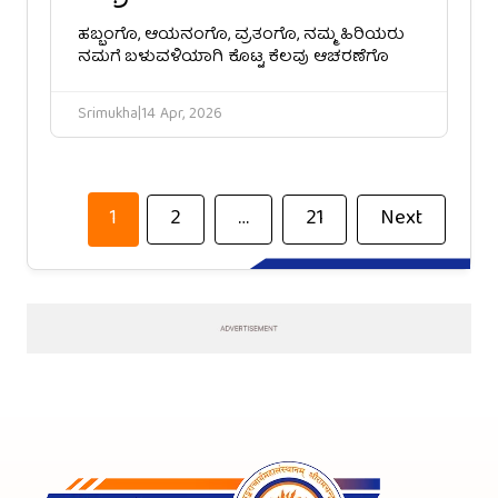
ಹಬ್ಬಂಗೊ, ಆಯನಂಗೊ, ವ್ರತಂಗೊ, ನಮ್ಮ ಹಿರಿಯರು
ನಮಗೆ ಬಳುವಳಿಯಾಗಿ ಕೊಟ್ಟ ಕೆಲವು ಆಚರಣೆಗೊ
Srimukha
|
14 Apr, 2026
2
…
21
Next
1