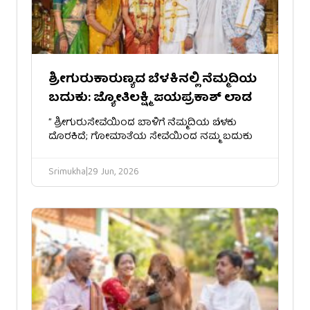
ಶ್ರೀ​ಗುರುಕಾರುಣ್ಯದ ಬೆಳಕಿನಲ್ಲಿ ನೆಮ್ಮದಿಯ
ಬದುಕು: ಜ್ಯೋತಿಲಕ್ಷ್ಮಿ ಜಯಪ್ರಕಾಶ್ ಲಾಡ
​” ಶ್ರೀಗುರುಸೇವೆಯಿಂದ ಬಾಳಿಗೆ ನೆಮ್ಮದಿಯ ಬೆಳಕು
ದೊರಕಿದೆ; ಗೋಮಾತೆಯ ಸೇವೆಯಿಂದ ನಮ್ಮ ಬದುಕು
Srimukha
|
29 Jun, 2026