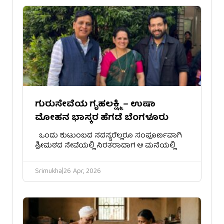
ಗುರುಸೇವೆಯ ಗೃಹಲಕ್ಷ್ಮಿ – ಉಷಾ
ಮೋಹನ ಭಾಸ್ಕರ ಹೆಗಡೆ ಬೆಂಗಳೂರು
​ಒಂದು ಕುಟುಂಬದ ಸದಸ್ಯರೆಲ್ಲರೂ ಸಂಪೂರ್ಣವಾಗಿ
ಶ್ರೀಮಠದ ಸೇವೆಯಲ್ಲಿ ನಿರತರಾದಾಗ ಆ ಮನೆಯಲ್ಲಿ
Srimukha
|
26 Apr, 2026