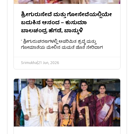
ಶ್ರೀಗುರುಸೇವೆ ಮತ್ತು ಗೋಸೇವೆಯಲ್ಲಿಯೇ
ಬದುಕಿನ ಆನಂದ – ಕುಸುಮಾ
ಬಾಲಚಂದ್ರ ಹೆಗಡೆ, ಬಾನ್ಕುಳಿ
‘ ಶ್ರೀ​ಗುರುಚರಣಗಳಲ್ಲಿ ಅಪರಿಮಿತ ಶ್ರದ್ಧೆ ಮತ್ತು
ಗೋಮಾತೆಯ ಮೇಲಿನ ಮಮತೆ ಜೊತೆ ಸೇರಿದಾಗ
Srimukha
|
21 Jun, 2026