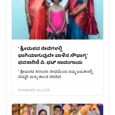
‘ ಶ್ರೀಮಠದ ಸೇವೆಗಳಲ್ಲಿ
ಭಾಗಿಯಾಗುವುದೇ ಬಾಳಿನ ಸೌಭಾಗ್ಯ’
ಭವತಾರಿಣಿ ವಿ. ಭಟ್ ಸಾದಂಗಾಯ
” ಶ್ರೀಮಠದ ನಿರಂತರ ಸೇವೆಯಿಂದ ನಮ್ಮ ಬದುಕಿನಲ್ಲಿ
ನೆಮ್ಮದಿ ಮತ್ತು ಶಾಂತಿ ನೆಲೆಸಿದೆ.
Srimukha
|
12 Jul, 2026