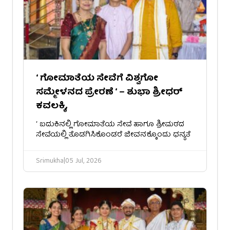
‘ ಗೋಮಾತೆಯ ಸೇವೆಗೆ ​ವಿಶ್ವಗೋ
ಸಮ್ಮೇಳನದ ಪ್ರೇರಣೆ ‘ – ಶುಭಾ ಶ್ರೀಧರ್
ಕವಲಕ್ಕಿ,
‘ ಬದುಕಿನಲ್ಲಿ ಗೋಮಾತೆಯ ಸೇವೆ ಹಾಗೂ ಶ್ರೀಮಠದ
ಸೇವೆಯಲ್ಲಿ ತೊಡಗಿಸಿಕೊಂಡರೆ ಜೀವನಕ್ಕೊಂದು ಧನ್ಯತೆ
Srimukha
|
05 Jul, 2026