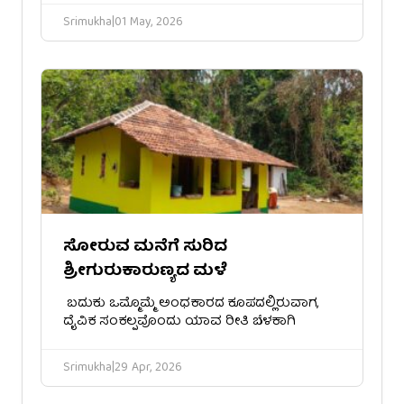
Srimukha
|
01 May, 2026
ಸೋರುವ ಮನೆಗೆ ಸುರಿದ
ಶ್ರೀಗುರುಕಾರುಣ್ಯದ ಮಳೆ
​ ​ಬದುಕು ಒಮ್ಮೊಮ್ಮೆ ಅಂಧಕಾರದ ಕೂಪದಲ್ಲಿರುವಾಗ,
ದೈವಿಕ ಸಂಕಲ್ಪವೊಂದು ಯಾವ ರೀತಿ ಬೆಳಕಾಗಿ
Srimukha
|
29 Apr, 2026