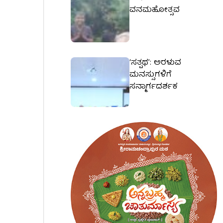
ವನಮಹೋತ್ಸವ
‘ಸತ್ಪಥ’: ಅರಳುವ
ಮನಸ್ಸುಗಳಿಗೆ
ಸನ್ಮಾರ್ಗದರ್ಶಕ