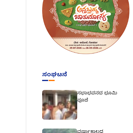
ಸಂಘಟನೆ
ಸಭಾಭವನದ ಭೂಮಿ
ಪೂಜೆ
ವರ್ಷಾಕಾಲದ