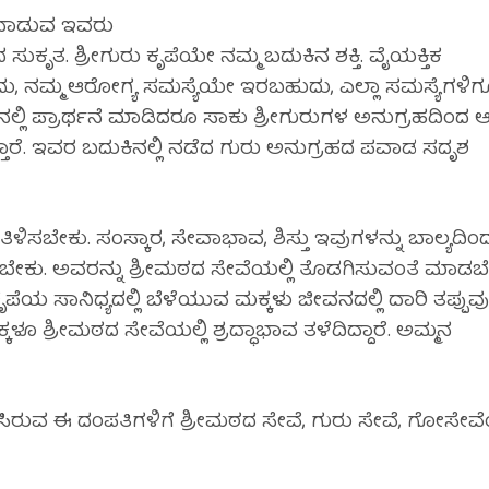
ತನಾಡುವ ಇವರು
ದ ಸುಕೃತ. ಶ್ರೀಗುರು ಕೃಪೆಯೇ ನಮ್ಮ ಬದುಕಿನ ಶಕ್ತಿ. ವೈಯಕ್ತಿಕ
ುದು, ನಮ್ಮ ಆರೋಗ್ಯ ಸಮಸ್ಯೆಯೇ ಇರಬಹುದು, ಎಲ್ಲಾ ಸಮಸ್ಯೆಗಳಿ
ನಲ್ಲಿ ಪ್ರಾರ್ಥನೆ ಮಾಡಿದರೂ ಸಾಕು ಶ್ರೀಗುರುಗಳ ಅನುಗ್ರಹದಿಂದ 
ತಾರೆ. ಇವರ ಬದುಕಿನಲ್ಲಿ ನಡೆದ ಗುರು ಅನುಗ್ರಹದ ಪವಾಡ ಸದೃಶ
ತಿಳಿಸಬೇಕು. ಸಂಸ್ಕಾರ, ಸೇವಾಭಾವ, ಶಿಸ್ತು ಇವುಗಳನ್ನು ಬಾಲ್ಯದಿ
ಸಬೇಕು. ಅವರನ್ನು ಶ್ರೀಮಠದ ಸೇವೆಯಲ್ಲಿ ತೊಡಗಿಸುವಂತೆ ಮಾಡಬ
ೆಯ ಸಾನಿಧ್ಯದಲ್ಲಿ ಬೆಳೆಯುವ ಮಕ್ಕಳು ಜೀವನದಲ್ಲಿ ದಾರಿ ತಪ್ಪುವುದ
ಳೂ ಶ್ರೀಮಠದ ಸೇವೆಯಲ್ಲಿ ಶ್ರದ್ಧಾಭಾವ ತಳೆದಿದ್ದಾರೆ. ಅಮ್ಮನ
ರುವ ಈ ದಂಪತಿಗಳಿಗೆ ಶ್ರೀಮಠದ ಸೇವೆ, ಗುರು ಸೇವೆ, ಗೋಸೇವೆಯ