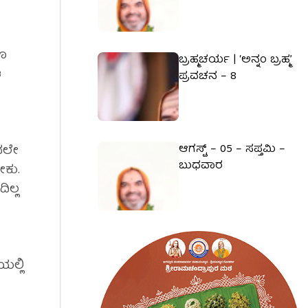
ಗೂ
ಬ್ರಹ್ಮಚರ್ಯ | ‘ಅನ್ನಂ ಬ್ರಹ್ಮ’
ಆ
ಪ್ರವಚನ – 8
ಆಗಸ್ಟ್ – 05 – ಸಪ್ತಮಿ –
ಂದಲೇ
ಬುಧವಾರ
ೇಕು.
ಿಲ್ಲ
ಲ್ಲಿ