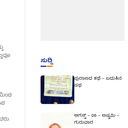
ತು
ಲ್ಲವೂ
ಸುದ್ದಿ
ಪುರಾಣದ ಕಥೆ – ಬದುಕಿನ
ಪಥ
ೆಯಿಂದ
ಿದ
ಆಗಸ್ಟ್ – 06 – ಅಷ್ಟಮಿ –
ವರು.
ಗುರುವಾರ