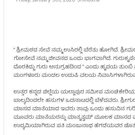
Friday, January 9th, 2026
Srimukha
” ಶ್ರೀಮಠದ ಸೇವೆ ನಮ್ಮ ಉಸಿರಲ್ಲಿ ಬೆರೆತು ಹೋಗಿದೆ. ಶ್ರೀ
ಗೋಸೇವೆ ನಮ್ಮ ಜೀವನದ ಒಂದು ಭಾಗವಾಗಿದೆ. ಗುರುಕೃಪೆಯೇ 
ದೊರಕಿದ್ದು ಗುರು ಅನುಗ್ರಹದಿಂದ ” ಎಂದು ಹೃದಯ ತುಂಬ
ಮಂಗಳೂರು ಮಂಡಲ ಉಡುಪಿ ವಲಯ ನಿವಾಸಿಗಳಾಗಿರುವ ಮಂಜ
ಉತ್ತರ ಕನ್ನಡ ಜಿಲ್ಲೆಯ ಯಲ್ಲಾಪುರ ಸಮೀಪ ಮಂಚಿಕೇರಿಯ ಪದ
ಬಾಲ್ಯದಿಂದಲೇ ಹಸುಗಳ ಒಡನಾಟದಲ್ಲಿ ಬೆಳೆದವರು. ಶ್ರೀಗುರ
ಮಾಸದ ಮಾತೆಯಾದ ಇವರು ತಾವು ಒಂದು ಹಸುವಿನ ಗುರಿ
ಮೂವರು ಮಾತೆಯರನ್ನು ಮಾತೃತ್ವಮ್ ಮೂಲಕ ಮಾಸದ ಮಾತ
ಉದ್ಯಮಿಯಾಗಿರುವ ಪತಿ ಮಂಜುನಾಥ ಹೆಗಡೆಯವರ ಜೊತೆ ಸ