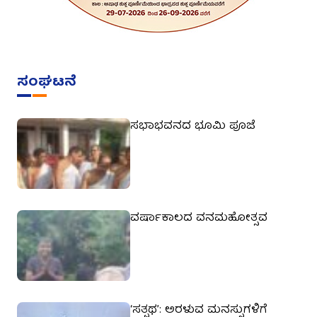
ಸಂಘಟನೆ
ಸಭಾಭವನದ ಭೂಮಿ ಪೂಜೆ
ವರ್ಷಾಕಾಲದ ವನಮಹೋತ್ಸವ
‘ಸತ್ಪಥ’: ಅರಳುವ ಮನಸ್ಸುಗಳಿಗೆ