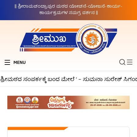
|| ಶ್ರೀರಾಮಚಂದ್ರಾಪುರ ಮಠದ ಯೋಚನೆ-ಯೋಜನೆ-ಕಾರ್ಯ-
ಕಾರ್ಯಕ್ರಮಗಳ ಸಮಗ್ರ ದರ್ಶನ ||
MENU
ಶ್ರೀಮಠದ ಸಂಪರ್ಕಕ್ಕೆ ಬಂದ ಮೇಲೆ ‘ – ಸುಮನಾ ಸುರೇಶ್ ಸಿಗಂದೂ