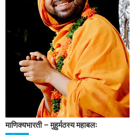
माणिक्यभारती – मुहुर्मठस्य महाबलः