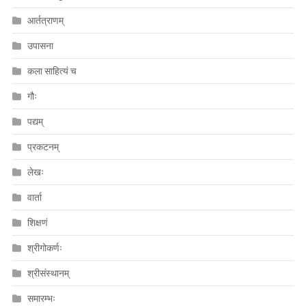
आर्तत्राणम्
उपासना
कला साहित्यं च
गौः
पद्यम्
प्रकटनम्
लेखः
वार्ता
शिक्षणं
श्रीगोकर्णः
श्रीसंस्थानम्
समारम्भः