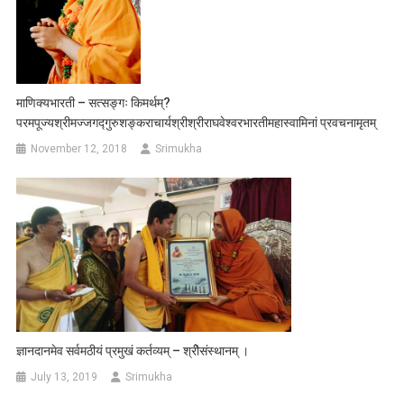
माणिक्यभारती – सत्सङ्गः किमर्थम्?
परमपूज्यश्रीमज्जगद्गुरुशङ्कराचार्यश्रीश्रीराघवेश्वरभारतीमहास्वामिनां प्रवचनामृतम्
November 12, 2018
Srimukha
ज्ञानदानमेव सर्वमठीयं प्रमुखं कर्तव्यम् – श्रीेसंस्थानम् ।
July 13, 2019
Srimukha