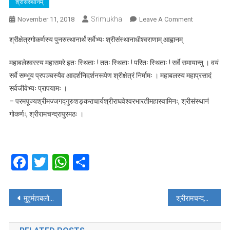
श्रीसंस्थानम्
Srimukha
On
November 11, 2018
Leave A Comment
माणिक्यभारती
श्रीक्षेत्रगोकर्णस्य पुनरुत्थानार्थं सर्वेभ्यः श्रीसंस्थानाधीश्वराणाम् आह्वानम्
–
मुहुर्मठस्य
महाबलेश्वरस्य महासमरे इतः स्थिताः ! ततः स्थिताः ! परितः स्थिताः ! सर्वे समायान्तु । वयं
महाबलः
सर्वे सम्भूय प्रपञ्चस्यैव आदर्शनिदर्शनरूपेण श्रीक्षेत्रं निर्मामः । महाबलस्य महाप्रसादं
सर्वजीवेभ्यः प्रापयामः ।
– परमपूज्यश्रीमज्जगद्गुरुशङ्कराचार्यश्रीराघवेश्वरभारतीमहास्वामिनः, श्रीसंस्थानं
गोकर्णः, श्रीरामचन्द्रापुरमठः ।
Facebook
Twitter
WhatsApp
Share
Post
मुहुर्महाबलो मठस्य – सर्वोच्चन्यायालयस्य आदेशम् अन्वतिष्ठत् कर्नाटकसर्वकार: – श्रीहालप्पमहोदयेन हस्तान्तरप्रक्रिया
श्रीरामचन्द्रापुरमठसंरक्षणासमिते: विज्ञापना
navigation