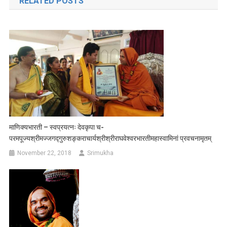
RELATED POSTS
माणिक्यभारती – स्वप्रयत्नः देवकृपा च-
परमपूज्यश्रीमज्जगद्गुरुशङ्कराचार्यश्रीश्रीराघवेश्वरभारतीमहास्वामिनां प्रवचनामृतम्
November 22, 2018
Srimukha