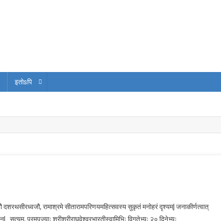
इतोsपि
याणवैभोगमे…!
जमनौ दशरथसीरध्वजौ, रामाश्रमे सीतारामपरिणयमहित्सवस्य सुकृतं मनोहरं दृश्यम्| जनाकीर्णत्वात्
्| सत्यम्, परमपूज्याः श्रीश्रीराघवेश्वरभारतीस्वामिभिः विगतेभ्यः २० दिनेभ्यः