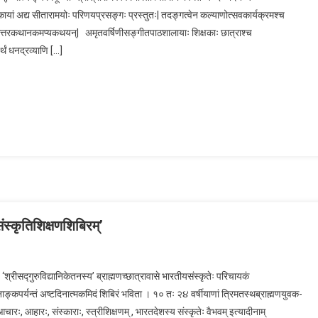
यां अद्य सीतारामयोः परिणयप्रसङ्गः प्रस्तुतः| तदङ्गत्वेन कल्याणोत्सवकार्यक्रमश्च
िवाहोत्तरकथानकमप्यकथयन्| अमृतवर्षिणीसङ्गीतपाठशालायाः शिक्षकाः छात्राश्च
र्थं धनद्रव्याणि […]
ंस्कृतिशिक्षणशिबिरम्’
ट्टेस्थे
रीसद्गुरुविद्यानिकेतनस्य’ ब्राह्मणच्छात्रावासे भारतीयसंस्कृतेः परिचायकं
द्गुरुविद्यानिकेतने’
्यन्तं अष्टदिनात्मकमिदं शिबिरं भविता । १० तः २૪ वर्षीयाणां त्रिमतस्थब्राह्मणयुवक-
ीयसंस्कृतिशिक्षणशिबिरम्’
 आचारः, आहारः, संस्काराः, स्त्रीशिक्षणम् , भारतदेशस्य संस्कृतेः वैभवम् इत्यादीनाम्