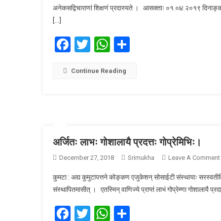
अनेकसद्विचाराणां शिक्षणं प्रदास्यते । आसक्ताः ०१.०૪.२०१९ दिनाङ्कात् 
[…]
Facebook
Twitter
WhatsApp
Share
Continue Reading
अर्जितः लाभः गोशालायै प्रदत्तः गोप्रेमिभिः।
December 27, 2018
Srimukha
Leave A Comment
कुमटा : अद्य कुमुटापत्तने कोङ्कण एजुकेशन् सोसाईटी संस्थायाः सरस्वतीविद
संस्थापितमासीत् । एतस्मिन् वाणिज्ये प्राप्तं लाभं गोप्रेम्णा गोशालायै प्रद
Facebook
Twitter
WhatsApp
Share