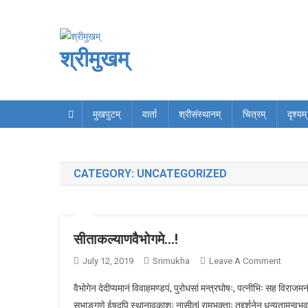
Skip
to
content
श्रीमुखम्
मुखपुटम्
वार्ता
श्रीसंस्थानम्
चित्रम्
दृश्यम्
CATEGORY:
UNCATEGORIZED
सीताकल्याणवैभोगमे…!
On
July 12, 2019
Srimukha
Leave A Comment
सीताकल्
वैभोगेन देदीप्यमानं विवाहमण्डपं, पुरोधसां मन्त्रघोषः, पत्नीभिः सह विरा
सभाङ्गणे ईषदपि स्थानावकाशः नासीत्| रामभक्ताः तद्दर्शनेन धन्यतामन्वभूवन