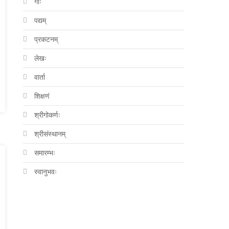
गौः
पद्यम्
प्रकटनम्
लेखः
वार्ता
शिक्षणं
श्रीगोकर्णः
श्रीसंस्थानम्
समारम्भः
स्वानुभवः