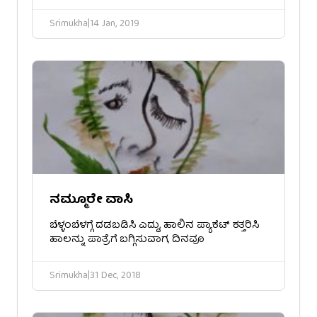
Srimukha
|
14 Jan, 2019
ನಮ್ಮೂರೇ ವಾಸಿ
ಬೆಳ್ಳಂಬೆಳಗ್ಗೆ ದಡಬಡಿಸಿ ಎದ್ದು, ಹಾಲಿನ ಪ್ಯಾಕೆಟ್ ಕತ್ತರಿಸಿ
ಹಾಲನ್ನು ಪಾತ್ರೆಗೆ ಬಗ್ಗಿಸುವಾಗ, ದಿನವೂ
Srimukha
|
31 Dec, 2018