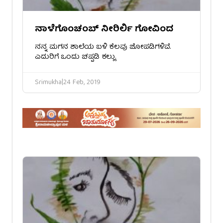
ನಾಳೆಗೊಂಚಂಬ್ ನೀರಿರ್ಲಿ ಗೋವಿಂದ
ನನ್ನ ಮಗನ ಶಾಲೆಯ ಬಳಿ ಕೆಲವು ಜೋಪಡಿಗಳಿವೆ.
ಎದುರಿಗೆ ಒಂದು ಚಪ್ಪಡಿ ಕಲ್ಲು.
Srimukha
|
24 Feb, 2019