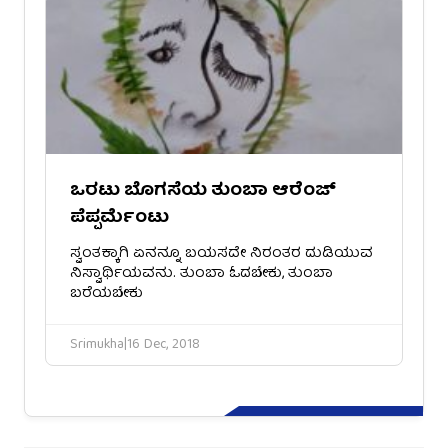
ಒರಟು ಬೊಗಸೆಯ ತುಂಬಾ ಆರೆಂಜ್
ಪೆಪ್ಪರ್ಮೆಂಟು
ಸ್ವಂತಕ್ಕಾಗಿ ಏನನ್ನೂ ಬಯಸದೇ ನಿರಂತರ ದುಡಿಯುವ
ನಿಸ್ವಾರ್ಥಿಯವನು. ತುಂಬಾ ಓದಬೇಕು, ತುಂಬಾ
ಬರೆಯಬೇಕು
Srimukha
|
16 Dec, 2018