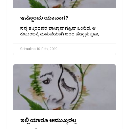
ಇನ್ನೊಂದು ಯಾವಾಗ?
ನನ್ನ ಹತ್ತಿರದವರ ವಾಟ್ಸಾಪ್ ಗ್ರೂಪ್ ಒಂದಿದೆ. ಆ
ಕುಟುಂಬಕ್ಕೆ ಮದುವೆಯಾಗಿ ಬಂದ ಹೆಣ್ಣುಮಕ್ಕಳೂ,
Srimukha
|
10 Feb, 2019
ಇಲ್ಲಿ ಯಾರೂ ಅಮುಖ್ಯರಲ್ಲ