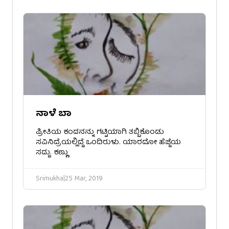
ನಾಳೆ ಬಾ
ಪ್ರೀತಿಯ ಕಂದನನ್ನು ಗಟ್ಟಿಯಾಗಿ ತಬ್ಬಿಕೊಂಡು
ಸವಿನಿದ್ರೆಯಲ್ಲಿದ್ದೆ ಒಂದಿರುಳು. ಯಾರದೋ ಹೆಜ್ಜೆಯ
ಸದ್ದು. ಕಣ್ಣು
Srimukha
|
25 Mar, 2019