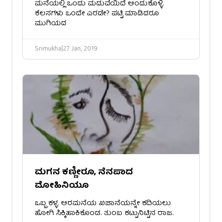
ಮನೆಯಲ್ಲಿ ಒಂದು ಮದುವೆಯಿದೆ ಅಂದುಕೊಳ್ಳಿ.
ಕೆಲಸಗಳು ಒಂದೇ ಎರಡೇ? ಪಟ್ಟಿ ಮಾಡಿದರೂ
ಮುಗಿಯದ
Srimukha
|
27 Jan, 2019
ಮಗನ ಕಣ್ಣೀರೂ, ನೆನಪಾದ
ಮೋಹಿನಿಯೂ
ಒಬ್ಬ ಕಳ್ಳ. ಅರಮನೆಯ ಖಜಾನೆಯನ್ನೇ ಕದಿಯಲು
ಹೋಗಿ ಸಿಕ್ಕಿಹಾಕಿಕೊಂಡ. ತುಂಬ ಕಟ್ಟುನಿಟ್ಟಿನ ರಾಜ.