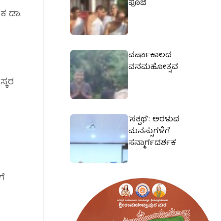
ಪೂಜೆ
ಪಕ ಡಾ.
ವರ್ಷಾಕಾಲದ
ವನಮಹೋತ್ಸವ
ಸ್ಕರ
‘ಸತ್ಪಥ’: ಅರಳುವ
ಮನಸ್ಸುಗಳಿಗೆ
ಸನ್ಮಾರ್ಗದರ್ಶಕ
ಗೆ