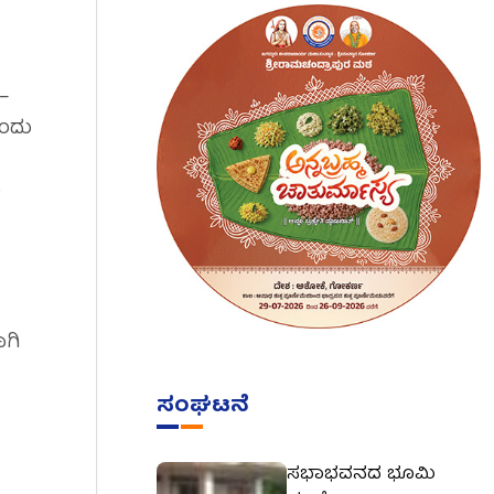
 –
ಒಂದು
ು
ಗಿ
ಸಂಘಟನೆ
ಸಭಾಭವನದ ಭೂಮಿ