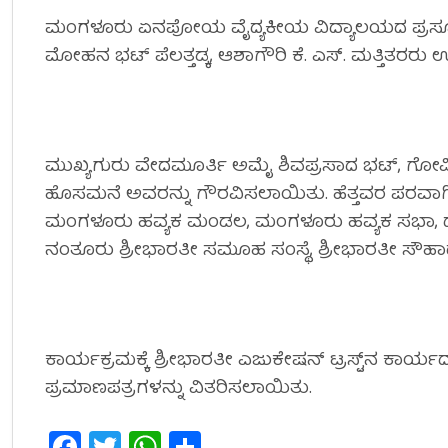
ಮಂಗಳೂರು ಏನಪೋಯ ವೈದ್ಯಕೀಯ ವಿದ್ಯಾಲಯದ ಪ್ರಸೂತಿ ಮತ್ತ
ಮೋಹನ ಭಟ್ ಪೆಲತ್ತಡ್ಕ, ಆಶಾಗೌರಿ ಕೆ. ಎಸ್. ಮತ್ತಿತರರು ಉಪಸ
ಮುಖ್ಯಗುರು ವೇದಮೂರ್ತಿ ಅಮೈ ಶಿವಪ್ರಸಾದ ಭಟ್, ಗೋವಿ
ಹೊಸಮನೆ ಅವರನ್ನು ಗೌರವಿಸಲಾಯಿತು. ಹೆತ್ತವರ ಪರವಾಗಿ 
ಮಂಗಳೂರು ಹವ್ಯಕ ಮಂಡಲ, ಮಂಗಳೂರು ಹವ್ಯಕ ಸಭಾ, ದ.ಕ
ನಂತೂರು ಶ್ರೀಭಾರತೀ ಸಮೂಹ ಸಂಸ್ಥೆ, ಶ್ರೀಭಾರತೀ ಸೌಹಾ
ಕಾರ್ಯಕ್ರಮಕ್ಕೆ ಶ್ರೀಭಾರತೀ ಎಜುಕೇಷನ್ ಟ್ರಸ್ಟ್‌ನ ಕಾರ್ಯದರ್ಶಿ
ಪ್ರಮಾಣಪತ್ರಗಳನ್ನು ವಿತರಿಸಲಾಯಿತು.
Facebook
Twitter
WhatsApp
Share