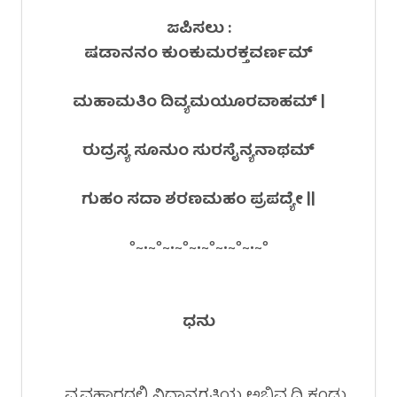
ಜಪಿಸಲು :
ಷಡಾನನಂ ಕುಂಕುಮರಕ್ತವರ್ಣಮ್
ಮಹಾಮತಿಂ ದಿವ್ಯಮಯೂರವಾಹಮ್ |
ರುದ್ರಸ್ಯ ಸೂನುಂ ಸುರಸೈನ್ಯನಾಥಮ್
ಗುಹಂ ಸದಾ ಶರಣಮಹಂ ಪ್ರಪದ್ಯೇ ||
°~•~°~•~°~•~°~•~°~•~°
ಧನು
ವ್ಯವಹಾರದಲ್ಲಿ ನಿಧಾನಗತಿಯ ಅಭಿವೃದ್ಧಿ ಕಂಡು