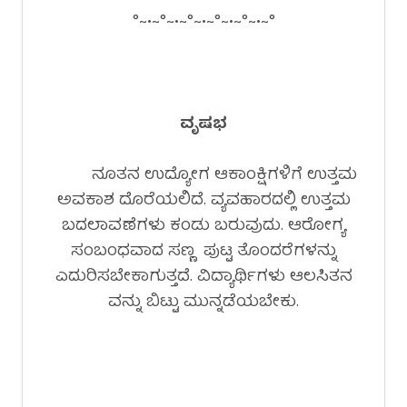
°~•~°~•~°~•~°~•~°~•~°
ವೃಷಭ
ನೂತನ ಉದ್ಯೋಗ ಆಕಾಂಕ್ಷಿಗಳಿಗೆ ಉತ್ತಮ
ಅವಕಾಶ ದೊರೆಯಲಿದೆ. ವ್ಯವಹಾರದಲ್ಲಿ ಉತ್ತಮ
ಬದಲಾವಣೆಗಳು ಕಂಡು ಬರುವುದು. ಆರೋಗ್ಯ
ಸಂಬಂಧವಾದ ಸಣ್ಣ ಪುಟ್ಟ ತೊಂದರೆಗಳನ್ನು
ಎದುರಿಸಬೇಕಾಗುತ್ತದೆ. ವಿದ್ಯಾರ್ಥಿಗಳು ಆಲಸಿತನ
ವನ್ನು ಬಿಟ್ಟು ಮುನ್ನಡೆಯಬೇಕು.