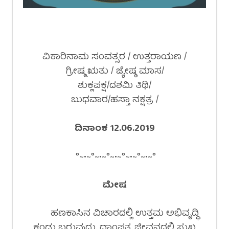
ವಿಕಾರಿನಾಮ ಸಂವತ್ಸರ / ಉತ್ತರಾಯಣ /
ಗ್ರೀಷ್ಮ ಋತು / ಜ್ಯೇಷ್ಠ ಮಾಸ/
ಶುಕ್ಲಪಕ್ಷ/ದಶಮಿ ತಿಥಿ/
ಬುಧವಾರ/ಹಸ್ತಾ ನಕ್ಷತ್ರ /
ದಿನಾಂಕ 12.06.2019
°~•~°~•~°~•~°~•~°~•~°
ಮೇಷ
ಹಣಕಾಸಿನ ವಿಚಾರದಲ್ಲಿ ಉತ್ತಮ ಅಭಿವೃದ್ಧಿ
ಕಂಡು ಬರುವುದು. ದಾಂಪತ್ಯ ಜೀವನದಲ್ಲಿ ಸುಖ