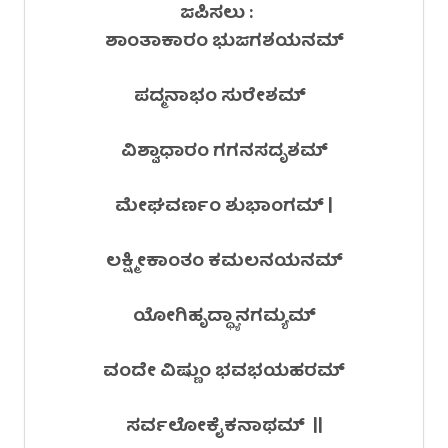
ಜಪಿಸಲು :
ಶಾಂತಾಕಾರಂ ಭುಜಗಶಯನಮ್
ಪದ್ಮನಾಭಂ ಸುರೇಶಮ್
ವಿಶ್ವಾಧಾರಂ ಗಗನಸದೃಶಮ್
ಮೇಘವರ್ಣಂ ಶುಭಾಂಗಮ್ |
ಲಕ್ಷ್ಮೀಕಾಂತಂ ಕಮಲನಯನಮ್
ಯೋಗಿಹೃದ್ಧ್ಯಾನಗಮ್ಯಮ್
ವಂದೇ ವಿಷ್ಣುಂ ಭವಭಯಹರಮ್
ಸರ್ವಲೋಕೈಕನಾಥಮ್ ||