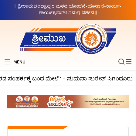
|| ಶ್ರೀರಾಮಚಂದ್ರಾಪುರ ಮಠದ ಯೋಚನೆ-ಯೋಜನೆ-ಕಾರ್ಯ-
ಕಾರ್ಯಕ್ರಮಗಳ ಸಮಗ್ರ ದರ್ಶನ ||
MENU
ಂಪರ್ಕಕ್ಕೆ ಬಂದ ಮೇಲೆ ‘ – ಸುಮನಾ ಸುರೇಶ್ ಸಿಗಂದೂರು