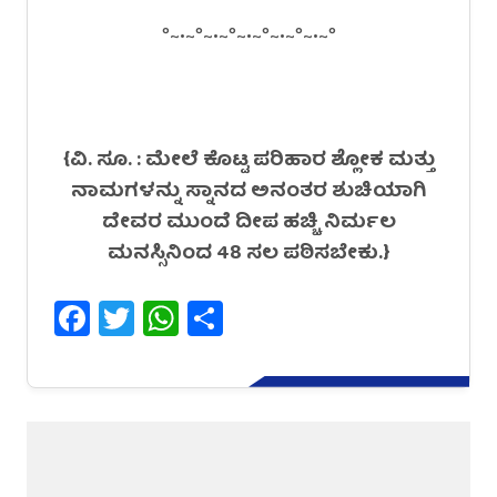
°~•~°~•~°~•~°~•~°~•~°
{ವಿ. ಸೂ. : ಮೇಲೆ ಕೊಟ್ಟ ಪರಿಹಾರ ಶ್ಲೋಕ ಮತ್ತು
ನಾಮಗಳನ್ನು ಸ್ನಾನದ ಅನಂತರ ಶುಚಿಯಾಗಿ
ದೇವರ ಮುಂದೆ ದೀಪ ಹಚ್ಚಿ ನಿರ್ಮಲ
ಮನಸ್ಸಿನಿಂದ 48 ಸಲ ಪಠಿಸಬೇಕು.}
Facebook
Twitter
WhatsApp
Share