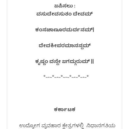
ಜಪಿಸಲು :
ವಸುದೇವಸುತಂ ದೇವಮ್
ಕಂಸಚಾಣೂರಮರ್ದನಮ್|
ದೇವಕೀಪರಮಾನನ್ದಮ್
ಕೃಷ್ಣಂ ವನ್ದೇ ಜಗದ್ಗುರುಮ್ ||
°~•~°~•~°~•~°~•~°~•~°
ಕರ್ಕಾಟಕ
ಉದ್ಯೋಗ ವ್ಯವಹಾರ ಕ್ಷೇತ್ರಗಳಲ್ಲಿ ನಿಧಾನಗತಿಯ