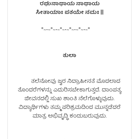
ರಘುನಾಥಾಯ ನಾಥಾಯ
ಸೀತಾಯಾಃ ಪತಯೇ ನಮಃ ||
°~•~°~•~°~•~°~•~°~•~°
ತುಲಾ
ತಲೆನೋವು ಜ್ವರ ನಿದ್ರಾಹೀನತೆ ಮೊದಲಾದ
ತೊಂದರೆಗಳನ್ನು ಎದುರಿಸಬೇಕಾಗುತ್ತದೆ. ದಾಂಪತ್ಯ
ಜೀವನದಲ್ಲಿ ಸುಖ ಶಾಂತಿ ನೆಲೆಗೊಳ್ಳುವುದು.
ವಿದ್ಯಾರ್ಥಿಗಳು ತಮ್ಮ ಪರಿಶ್ರಮದಿಂದ ಮುನ್ನಡೆದರೆ
ಮಾತ್ರ ಅಭಿವೃದ್ಧಿ ಕಂಡುಬರುವುದು.