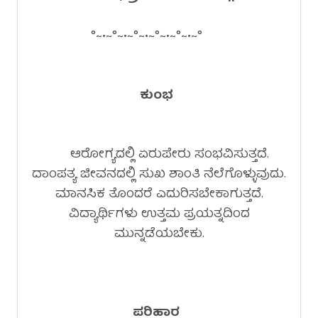
°~•~°~•~°~•~°~•~°~•~°
ಕುಂಭ
ಆರೋಗ್ಯದಲ್ಲಿ ಏರುಪೇರು ಸಂಭವಿಸುತ್ತದೆ.
ದಾಂಪತ್ಯ ಜೀವನದಲ್ಲಿ ಸುಖ ಶಾಂತಿ ನೆಲೆಗೊಳ್ಳುವುದು.
ಮಾನಸಿಕ ತೊಂದರೆ ಎದುರಿಸಬೇಕಾಗುತ್ತದೆ.
ವಿದ್ಯಾರ್ಥಿಗಳು ಉತ್ತಮ ಪ್ರಯತ್ನದಿಂದ
ಮುನ್ನಡೆಯಬೇಕು.
ಪರಿಹಾರ