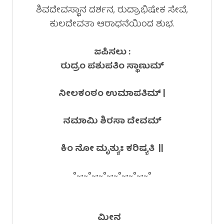
ಶಿವದೇವಸ್ಥಾನ ದರ್ಶನ, ರುದ್ರಾಭಿಷೇಕ ಸೇವೆ,
ಕುಲದೇವತಾ ಆರಾಧನೆಯಿಂದ ಶುಭ.
ಜಪಿಸಲು :
ರುದ್ರಂ ಪಶುಪತಿಂ ಸ್ಥಾಣುಮ್
ನೀಲಕಂಠಂ ಉಮಾಪತಿಮ್ |
ನಮಾಮಿ ಶಿರಸಾ ದೇವಮ್
ಕಿಂ ನೋ ಮೃತ್ಯುಃ ಕರಿಷ್ಯತಿ ||
°~•~°~•~°~•~°~•~°~•~°
ಮೀನ