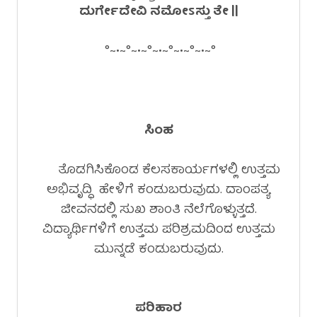
ದುರ್ಗೇದೇವಿ ನಮೋ
ಽ
ಸ್ತು ತೇ ||
°~•~°~•~°~•~°~•~°~•~°
ಸಿಂಹ
ತೊಡಗಿಸಿಕೊಂಡ ಕೆಲಸಕಾರ್ಯಗಳಲ್ಲಿ ಉತ್ತಮ
ಅಭಿವೃದ್ಧಿ ಹೇಳಿಗೆ ಕಂಡುಬರುವುದು. ದಾಂಪತ್ಯ
ಜೀವನದಲ್ಲಿ ಸುಖ ಶಾಂತಿ ನೆಲೆಗೊಳ್ಳುತ್ತದೆ.
ವಿದ್ಯಾರ್ಥಿಗಳಿಗೆ ಉತ್ತಮ ಪರಿಶ್ರಮದಿಂದ ಉತ್ತಮ
ಮುನ್ನಡೆ ಕಂಡುಬರುವುದು.
ಪರಿಹಾರ