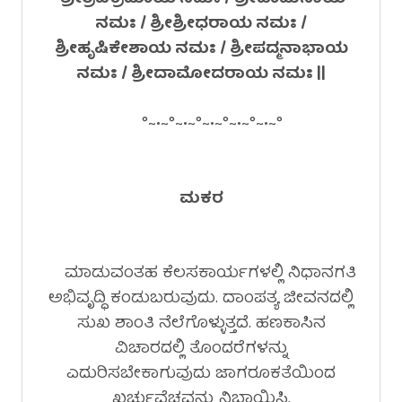
ನಮಃ / ಶ್ರೀಶ್ರೀಧರಾಯ ನಮಃ /
ಶ್ರೀಹೃಷಿಕೇಶಾಯ ನಮಃ / ಶ್ರೀಪದ್ಮನಾಭಾಯ
ನಮಃ / ಶ್ರೀದಾಮೋದರಾಯ ನಮಃ ||
°~•~°~•~°~•~°~•~°~•~°
ಮಕರ
ಮಾಡುವಂತಹ ಕೆಲಸಕಾರ್ಯಗಳಲ್ಲಿ ನಿಧಾನಗತಿ
ಅಭಿವೃದ್ಧಿ ಕಂಡುಬರುವುದು. ದಾಂಪತ್ಯ ಜೀವನದಲ್ಲಿ
ಸುಖ ಶಾಂತಿ ನೆಲೆಗೊಳ್ಳುತ್ತದೆ. ಹಣಕಾಸಿನ
ವಿಚಾರದಲ್ಲಿ ತೊಂದರೆಗಳನ್ನು
ಎದುರಿಸಬೇಕಾಗುವುದು ಜಾಗರೂಕತೆಯಿಂದ
ಖರ್ಚುವೆಚ್ಚವನ್ನು ನಿಭಾಯಿಸಿ.