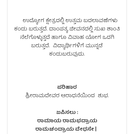
ಉದ್ಯೋಗ ಕ್ಷೇತ್ರದಲ್ಲಿ ಉತ್ತಮ ಬದಲಾವಣೆಗಳು
ಕಂಡು ಬರುತ್ತದೆ. ದಾಂಪತ್ಯ ಜೀವನದಲ್ಲಿ ಸುಖ ಶಾಂತಿ
ನೆಲೆಗೊಳ್ಳುತ್ತದೆ ಹಾಗೂ ವಿವಾಹ ಯೋಗ ಒದಗಿ
ಬರುತ್ತದೆ. ವಿದ್ಯಾರ್ಥಿಗಳಿಗೆ ಮುನ್ನಡೆ
ಕಂಡುಬರುವುದು.
ಪರಿಹಾರ
ಶ್ರೀರಾಮದೇವರ ಆರಾಧನೆಯಿಂದ ಶುಭ.
ಜಪಿಸಲು :
ರಾಮಾಯ ರಾಮಭದ್ರಾಯ
ರಾಮಚಂದ್ರಾಯ ವೇಧಸೇ |