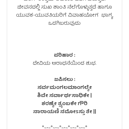
ಜೀವನದಲ್ಲಿ ಸುಖ ಶಾಂತಿ ನೆಲೆಗೊಳ್ಳುತ್ತದೆ ಹಾಗೂ
ಯುವಕ-ಯುವತಿಯರಿಗೆ ವಿವಾಹಯೋಗ ಭಾಗ್ಯ
ಒದಗಿಬರುವುದು
ಪರಿಹಾರ :
ದೇವಿಯ ಆರಾಧನೆಯಿಂದ ಶುಭ.
ಜಪಿಸಲು :
ಸರ್ವಮಂಗಲಮಾಂಗಲ್ಯೇ
ಶಿವೇ ಸರ್ವಾರ್ಥಸಾಧಿಕೇ |
ಶರಣ್ಯೇ ತ್ರ್ಯಂಬಕೇ ಗೌರಿ
ನಾರಾಯಣಿ ನಮೋ
ಽ
ಸ್ತು ತೇ ||
°~•~°~•~°~•~°~•~°~•~°