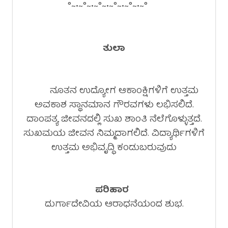
°~•~°~•~°~•~°~•~°~•~°
ತುಲಾ
ನೂತನ ಉದ್ಯೋಗ ಆಕಾಂಕ್ಷಿಗಳಿಗೆ ಉತ್ತಮ
ಅವಕಾಶ ಸ್ಥಾನಮಾನ ಗೌರವಗಳು ಲಭಿಸಲಿದೆ.
ದಾಂಪತ್ಯ ಜೀವನದಲ್ಲಿ ಸುಖ ಶಾಂತಿ ನೆಲೆಗೊಳ್ಳುತ್ತದೆ.
ಸುಖಮಯ ಜೀವನ ನಿಮ್ಮದಾಗಲಿದೆ. ವಿದ್ಯಾರ್ಥಿಗಳಿಗೆ
ಉತ್ತಮ ಅಭಿವೃದ್ಧಿ ಕಂಡುಬರುವುದು
ಪರಿಹಾರ
ದುರ್ಗಾದೇವಿಯ ಆರಾಧನೆಯಂದ ಶುಭ.