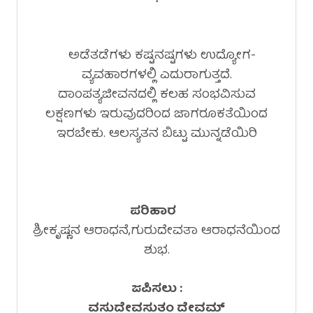
ಅಡೆತಡೆಗಳು ಕಷ್ಟನಷ್ಟಗಳು ಉದ್ಯೋಗ-
ವ್ಯವಹಾರಗಳಲ್ಲಿ ಎದುರಾಗುತ್ತದೆ.
ದಾಂಪತ್ಯಜೀವನದಲ್ಲಿ ಕಲಹ ಸಂಭವಿಸುವ
ಲಕ್ಷಣಗಳು ಇರುವುದರಿಂದ ಜಾಗರೂಕತೆಯಿಂದ
ಇರಬೇಕು. ಆಲಸ್ಯತನ ಬಿಟ್ಟು ಮುನ್ನಡೆಯಿರಿ
ಪರಿಹಾರ
ಶ್ರೀಕೃಷ್ಣನ ಆರಾಧನೆ,ಗುರುದೇವತಾ ಆರಾಧನೆಯಿಂದ
ಶುಭ.
ಜಪಿಸಲು :
ವಸುದೇವಸುತಂ ದೇವಮ್