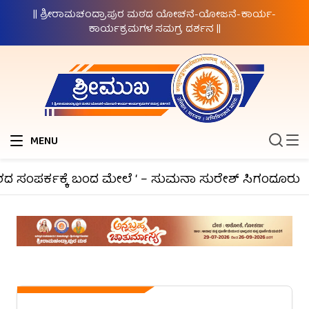
|| ಶ್ರೀರಾಮಚಂದ್ರಾಪುರ ಮಠದ ಯೋಚನೆ-ಯೋಜನೆ-ಕಾರ್ಯ-
ಕಾರ್ಯಕ್ರಮಗಳ ಸಮಗ್ರ ದರ್ಶನ ||
MENU
ಂಪರ್ಕಕ್ಕೆ ಬಂದ ಮೇಲೆ ‘ – ಸುಮನಾ ಸುರೇಶ್ ಸಿಗಂದೂರು