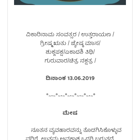
ವಿಕಾರಿನಾಮ ಸಂವತ್ಸರ / ಉತ್ತರಾಯಣ /
ಗ್ರೀಷ್ಮ ಋತು / ಜ್ಯೇಷ್ಠ ಮಾಸ/
ಶುಕ್ಲಪಕ್ಷ/ಏಕಾದಶಿ ತಿಥಿ/
ಗುರುವಾರ/ಚಿತ್ರ ನಕ್ಷತ್ರ /
ದಿನಾಂಕ 13.06.2019
°~•~°~•~°~•~°~•~°~•~°
ಮೇಷ
ನೂತನ ವ್ಯವಹಾರವನ್ನು ತೊಡಗಿಸಿಕೊಳ್ಳುವ
ವರಿಗೆ ಉತ್ತಮ ಅವಕಾಶ ಒದಗಿ ಬರುತ್ತದೆ.