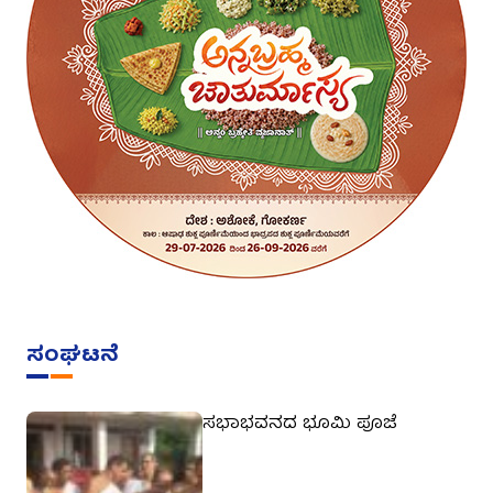
ಸಂಘಟನೆ
ಸಭಾಭವನದ ಭೂಮಿ ಪೂಜೆ