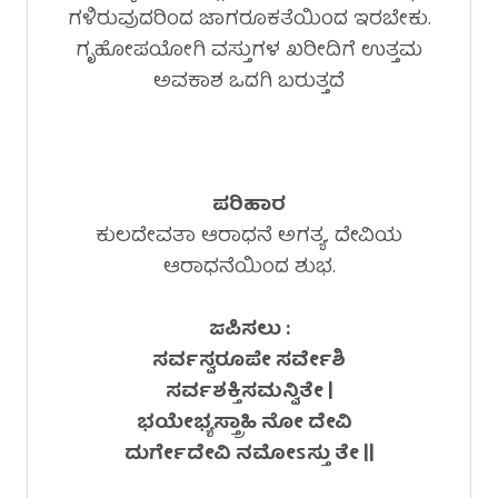
ಗಳಿರುವುದರಿಂದ ಜಾಗರೂಕತೆಯಿಂದ ಇರಬೇಕು.
ಗೃಹೋಪಯೋಗಿ ವಸ್ತುಗಳ ಖರೀದಿಗೆ ಉತ್ತಮ
ಅವಕಾಶ ಒದಗಿ ಬರುತ್ತದೆ
ಪರಿಹಾರ
ಕುಲದೇವತಾ ಆರಾಧನೆ ಅಗತ್ಯ. ದೇವಿಯ
ಆರಾಧನೆಯಿಂದ ಶುಭ.
ಜಪಿಸಲು :
ಸರ್ವಸ್ವರೂಪೇ ಸರ್ವೇಶಿ
ಸರ್ವಶಕ್ತಿಸಮನ್ವಿತೇ |
ಭಯೇಭ್ಯಸ್ತ್ರಾಹಿ ನೋ ದೇವಿ
ದುರ್ಗೇದೇವಿ ನಮೋ
ಽ
ಸ್ತು ತೇ ||