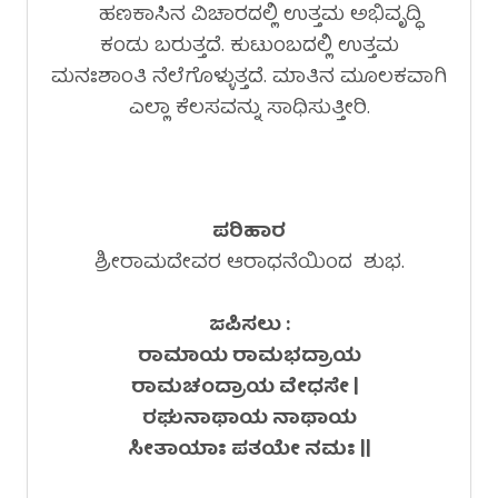
ಹಣಕಾಸಿನ ವಿಚಾರದಲ್ಲಿ ಉತ್ತಮ ಅಭಿವೃದ್ಧಿ
ಕಂಡು ಬರುತ್ತದೆ. ಕುಟುಂಬದಲ್ಲಿ ಉತ್ತಮ
ಮನಃಶಾಂತಿ ನೆಲೆಗೊಳ್ಳುತ್ತದೆ. ಮಾತಿನ ಮೂಲಕವಾಗಿ
ಎಲ್ಲಾ ಕೆಲಸವನ್ನು ಸಾಧಿಸುತ್ತೀರಿ.
ಪರಿಹಾರ
ಶ್ರೀರಾಮದೇವರ ಆರಾಧನೆಯಿಂದ ಶುಭ.
ಜಪಿಸಲು :
ರಾಮಾಯ ರಾಮಭದ್ರಾಯ
ರಾಮಚಂದ್ರಾಯ ವೇಧಸೇ |
ರಘುನಾಥಾಯ ನಾಥಾಯ
ಸೀತಾಯಾಃ ಪತಯೇ ನಮಃ ||