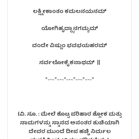
ಲಕ್ಷ್ಮೀಕಾಂತಂ ಕಮಲನಯನಮ್
ಯೋಗಿಹೃದ್ಧ್ಯಾನಗಮ್ಯಮ್
ವಂದೇ ವಿಷ್ಣುಂ ಭವಭಯಹರಮ್
ಸರ್ವಲೋಕೈಕನಾಥಮ್ ||
°~•~°~•~°~•~°~•~°~•~°
{ವಿ. ಸೂ. : ಮೇಲೆ ಕೊಟ್ಟ ಪರಿಹಾರ ಶ್ಲೋಕ ಮತ್ತು
ನಾಮಗಳನ್ನು ಸ್ನಾನದ ಅನಂತರ ಶುಚಿಯಾಗಿ
ದೇವರ ಮುಂದೆ ದೀಪ ಹಚ್ಚಿ ನಿರ್ಮಲ