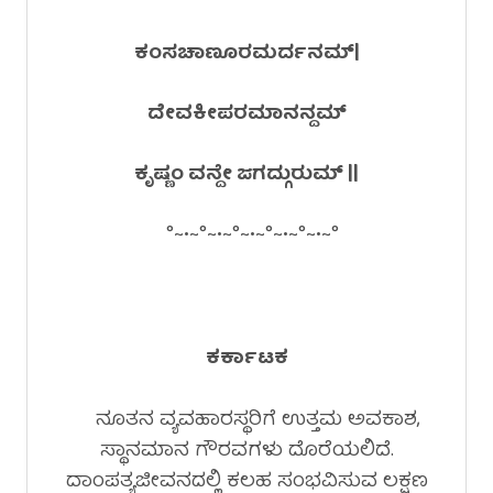
ಕಂಸಚಾಣೂರಮರ್ದನಮ್|
ದೇವಕೀಪರಮಾನನ್ದಮ್
ಕೃಷ್ಣಂ ವನ್ದೇ ಜಗದ್ಗುರುಮ್ ||
°~•~°~•~°~•~°~•~°~•~°
ಕರ್ಕಾಟಕ
ನೂತನ ವ್ಯವಹಾರಸ್ಥರಿಗೆ ಉತ್ತಮ ಅವಕಾಶ,
ಸ್ಥಾನಮಾನ ಗೌರವಗಳು ದೊರೆಯಲಿದೆ.
ದಾಂಪತ್ಯಜೀವನದಲ್ಲಿ ಕಲಹ ಸಂಭವಿಸುವ ಲಕ್ಷಣ