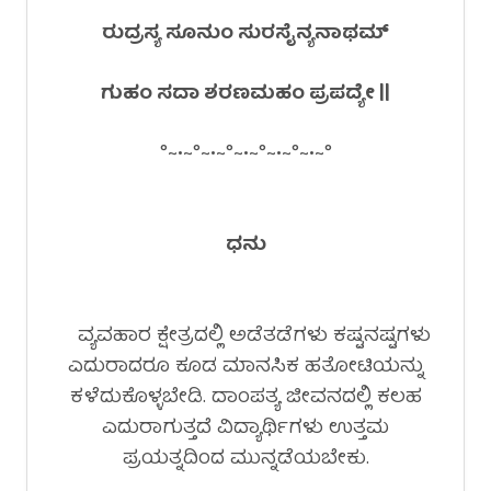
ರುದ್ರಸ್ಯ ಸೂನುಂ ಸುರಸೈನ್ಯನಾಥಮ್
ಗುಹಂ ಸದಾ ಶರಣಮಹಂ ಪ್ರಪದ್ಯೇ ||
°~•~°~•~°~•~°~•~°~•~°
ಧನು
ವ್ಯವಹಾರ ಕ್ಷೇತ್ರದಲ್ಲಿ ಅಡೆತಡೆಗಳು ಕಷ್ಟನಷ್ಟಗಳು
ಎದುರಾದರೂ ಕೂಡ ಮಾನಸಿಕ ಹತೋಟಿಯನ್ನು
ಕಳೆದುಕೊಳ್ಳಬೇಡಿ. ದಾಂಪತ್ಯ ಜೀವನದಲ್ಲಿ ಕಲಹ
ಎದುರಾಗುತ್ತದೆ ವಿದ್ಯಾರ್ಥಿಗಳು ಉತ್ತಮ
ಪ್ರಯತ್ನದಿಂದ ಮುನ್ನಡೆಯಬೇಕು.