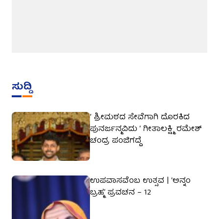
ಸುದ್ದಿ
‘ ಶ್ರೀಮಠದ ಸೇವೆಗಾಗಿ ದೊರಕಿದ
ಪುನರ್ಜನ್ಮವಿದು ‘ ಗೀತಾಲಕ್ಷ್ಮಿ ರಮೇಶ್
ಚಂದ್ರ ಪಂಜಿಗದ್ದೆ
ಉಪವಾಸವೆಂಬ ಉತ್ಸವ | ‘ಅನ್ನಂ
ಬ್ರಹ್ಮ’ ಪ್ರವಚನ – 12