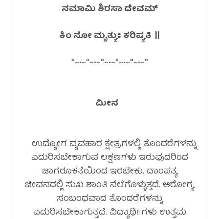
ನಮಾಮಿ ಶಿರಸಾ ದೇವಮ್
ಕಿಂ ನೋ ಮೃತ್ಯುಃ ಕರಿಷ್ಯತಿ ||
°~•~°~•~°~•~°~•~°~•~°
ಮೀನ
ಉದ್ಯೋಗ ವ್ಯವಹಾರ ಕ್ಷೇತ್ರಗಳಲ್ಲಿ ತೊಂದರೆಗಳನ್ನು
ಎದುರಿಸಬೇಕಾಗುವ ಲಕ್ಷಣಗಳು ಇರುವುದರಿಂದ
ಜಾಗರೂಕತೆಯಿಂದ ಇರಬೇಕು. ದಾಂಪತ್ಯ
ಜೀವನದಲ್ಲಿ ಸುಖ ಶಾಂತಿ ನೆಲೆಗೊಳ್ಳುತ್ತದೆ. ಆರೋಗ್ಯ
ಸಂಬಂಧವಾದ ತೊಂದರೆಗಳನ್ನು
ಎದುರಿಸಬೇಕಾಗುತ್ತದೆ. ವಿದ್ಯಾರ್ಥಿಗಳು ಉತ್ತಮ