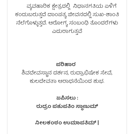
ವ್ಯವಹಾರಿಕ ಕ್ಷೇತ್ರದಲ್ಲಿ ನಿಧಾನಗತಿಯ ಏಳಿಗೆ
ಕಂಡುಬರುತ್ತದೆ ದಾಂಪತ್ಯ ಜೀವನದಲ್ಲಿ ಸುಖ-ಶಾಂತಿ
ನೆಲೆಗೊಳ್ಳುತ್ತದೆ. ಆರೋಗ್ಯ ಸಂಬಂಧಿ ತೊಂದರೆಗಳು
ಎದುರಾಗುತ್ತವೆ
ಪರಿಹಾರ
ಶಿವದೇವಸ್ಥಾನ ದರ್ಶನ, ರುದ್ರಾಭಿಷೇಕ ಸೇವೆ,
ಕುಲದೇವತಾ ಆರಾಧನೆಯಿಂದ ಶುಭ.
ಜಪಿಸಲು :
ರುದ್ರಂ ಪಶುಪತಿಂ ಸ್ಥಾಣುಮ್
ನೀಲಕಂಠಂ ಉಮಾಪತಿಮ್ |