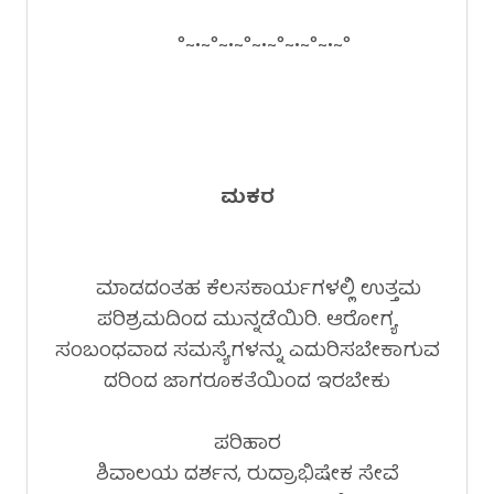
°~•~°~•~°~•~°~•~°~•~°
ಮಕರ
ಮಾಡದಂತಹ ಕೆಲಸಕಾರ್ಯಗಳಲ್ಲಿ ಉತ್ತಮ
ಪರಿಶ್ರಮದಿಂದ ಮುನ್ನಡೆಯಿರಿ. ಆರೋಗ್ಯ
ಸಂಬಂಧವಾದ ಸಮಸ್ಯೆಗಳನ್ನು ಎದುರಿಸಬೇಕಾಗುವ
ದರಿಂದ ಜಾಗರೂಕತೆಯಿಂದ ಇರಬೇಕು
ಪರಿಹಾರ
ಶಿವಾಲಯ ದರ್ಶನ, ರುದ್ರಾಭಿಷೇಕ ಸೇವೆ