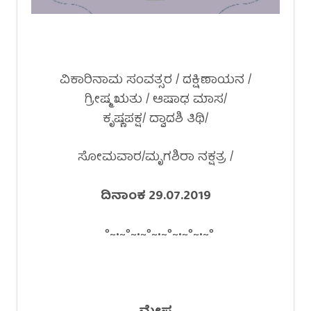
ವಿಕಾರಿನಾಮ ಸಂವತ್ಸರ / ದಕ್ಷಿಣಾಯನ /
ಗ್ರೀಷ್ಮ ಋತು / ಆಷಾಢ ಮಾಸ/
ಕೃಷ್ಣಪಕ್ಷ/ ದ್ವಾದಶಿ ತಿಥಿ/
ಸೋಮವಾರ/ಮೃಗಶಿರಾ ನಕ್ಷತ್ರ /
ದಿನಾಂಕ 29.07.2019
°~•~°~•~°~•~°~•~°~•~°