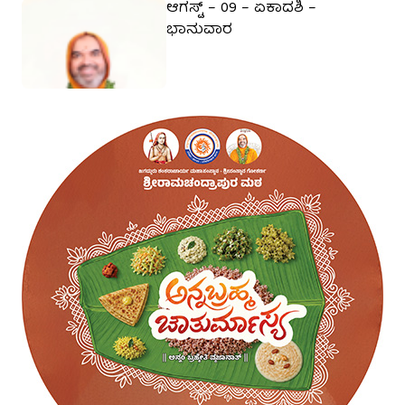
ಆಗಸ್ಟ್ – 09 – ಏಕಾದಶಿ –
ಭಾನುವಾರ