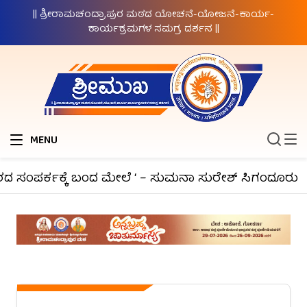
|| ಶ್ರೀರಾಮಚಂದ್ರಾಪುರ ಮಠದ ಯೋಚನೆ-ಯೋಜನೆ-ಕಾರ್ಯ-
ಕಾರ್ಯಕ್ರಮಗಳ ಸಮಗ್ರ ದರ್ಶನ ||
MENU
ಂಪರ್ಕಕ್ಕೆ ಬಂದ ಮೇಲೆ ‘ – ಸುಮನಾ ಸುರೇಶ್ ಸಿಗಂದೂರು