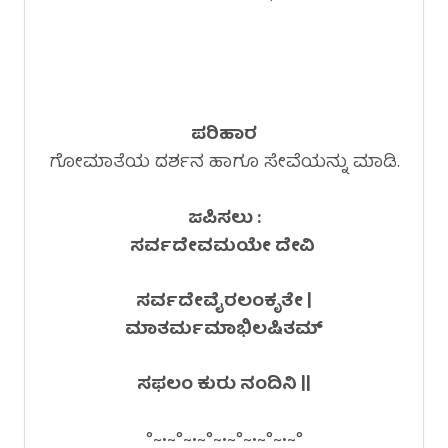
ಪರಿಹಾರ
ಗೋಮಾತೆಯ ದರ್ಶನ ಹಾಗೂ ಸೇವೆಯನ್ನು ಮಾಡಿ.
ಜಪಿಸಲು :
ಸರ್ವದೇವಮಯೇ ದೇವಿ
ಸರ್ವದೇವೈರಲಂಕೃತೇ |
ಮಾತರ್ಮಮಾಭಿಲಷಿತಮ್
ಸಫಲಂ ಕುರು ನಂದಿನಿ ||
°~•~°~•~°~•~°~•~°~•~°