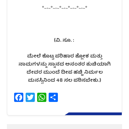
°~•~°~•~°~•~°~•~°~•~°
{ವಿ. ಸೂ. :
ಮೇಲೆ ಕೊಟ್ಟ ಪರಿಹಾರ ಶ್ಲೋಕ ಮತ್ತು
ನಾಮಗಳನ್ನು ಸ್ನಾನದ ಅನಂತರ ಶುಚಿಯಾಗಿ
ದೇವರ ಮುಂದೆ ದೀಪ ಹಚ್ಚಿ ನಿರ್ಮಲ
ಮನಸ್ಸಿನಿಂದ 48 ಸಲ ಪಠಿಸಬೇಕು.}
Facebook
Twitter
WhatsApp
Share