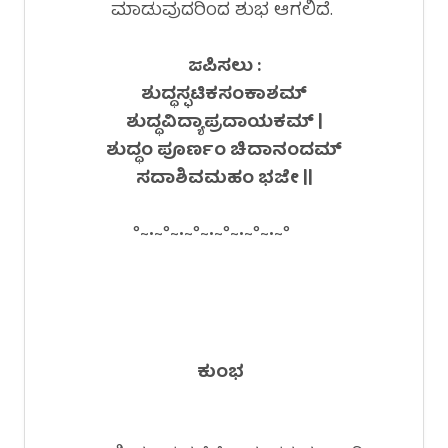
ಮಾಡುವುದರಿಂದ ಶುಭ ಆಗಲಿದೆ.
ಜಪಿಸಲು :
ಶುದ್ಧಸ್ಫಟಿಕಸಂಕಾಶಮ್
ಶುದ್ಧವಿದ್ಯಾಪ್ರದಾಯಕಮ್ |
ಶುದ್ಧಂ ಪೂರ್ಣಂ ಚಿದಾನಂದಮ್
ಸದಾಶಿವಮಹಂ ಭಜೇ ||
°~•~°~•~°~•~°~•~°~•~°
ಕುಂಭ