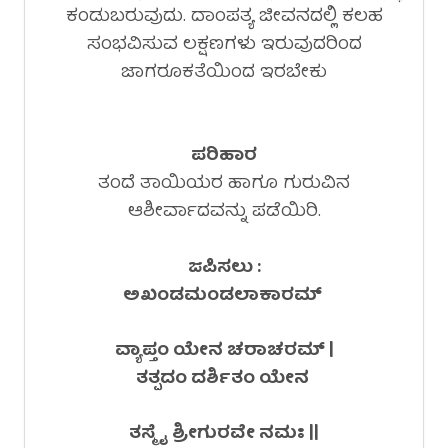
ಕಂಡುಬರುವುದು. ದಾಂಪತ್ಯ ಜೀವನದಲ್ಲಿ ಕಲಹ
ಸಂಭವಿಸುವ ಲಕ್ಷಣಗಳು ಇರುವುದರಿಂದ
ಜಾಗರೂಕತೆಯಿಂದ ಇರಬೇಕು
ಪರಿಹಾರ
ತಂದೆ ತಾಯಿಯರ ಹಾಗೂ ಗುರುವಿನ
ಆಶೀರ್ವಾದವನ್ನು ಪಡೆಯಿರಿ.
ಜಪಿಸಲು :
ಅಖಂಡಮಂಡಲಾಕಾರಮ್
ವ್ಯಾಪ್ತಂ ಯೇನ ಚರಾಚರಮ್ |
ತತ್ಪದಂ ದರ್ಶಿತಂ ಯೇನ
ತಸ್ಮೈ ಶ್ರೀಗುರವೇ ನಮಃ ||