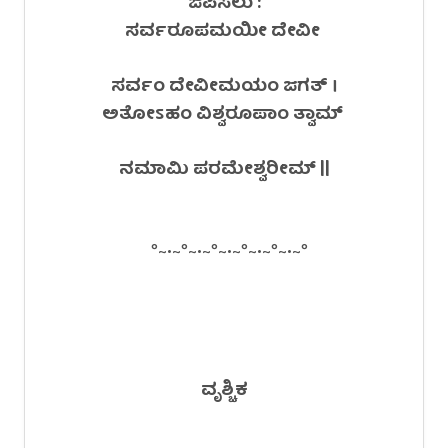
ಜಪಿಸಲು :
ಸರ್ವರೂಪಮಯೀ ದೇವೀ
ಸರ್ವಂ ದೇವೀಮಯಂ ಜಗತ್ ।
ಅತೋಽಹಂ ವಿಶ್ವರೂಪಾಂ ತ್ವಾಮ್
ನಮಾಮಿ ಪರಮೇಶ್ವರೀಮ್ ||
°~•~°~•~°~•~°~•~°~•~°
ವೃಶ್ಚಿಕ