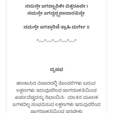
ನಮಸ್ತೇ ಜಗದ್ವ್ಯಾಪಿಕೇ ವಿಶ್ವರೂಪೇ ।
ನಮಸ್ತೇ ಜಗದ್ವನ್ದ್ಯಪಾದಾರವಿನ್ದೇ
ನಮಸ್ತೇ ಜಗತ್ತಾರಿಣಿ ತ್ರಾಹಿ ದುರ್ಗೇ ॥
°~•~°~•~°~•~°~•~°~•~°
ವೃಷಭ
ಹಣಕಾಸಿನ ವಿಚಾರದಲ್ಲಿ ತೊಂದರೆಗಳು ಬರುವ
ಲಕ್ಷಣಗಳು ಇರುವುದರಿಂದ ಜಾಗರೂಕತೆಯಿಂದ
ಖರ್ಚುವೆಚ್ಚವನ್ನು ನಿಭಾಯಿಸಿ. ಮಾತಿನ ಮೂಲಕ
ಜಗಳವಿಲ್ಲ ಸಂಭವಿಸುವ ಲಕ್ಷಣಗಳು ಇರುವುದರಿಂದ
ಜಾಗರೂಕತೆಯಿಂದ ಇರಬೇಕು