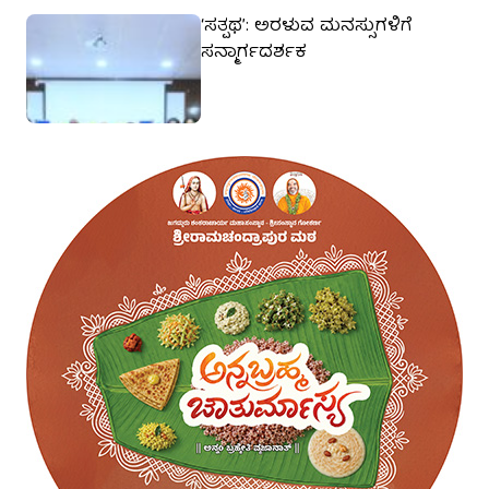
‘ಸತ್ಪಥ’: ಅರಳುವ ಮನಸ್ಸುಗಳಿಗೆ
ಸನ್ಮಾರ್ಗದರ್ಶಕ