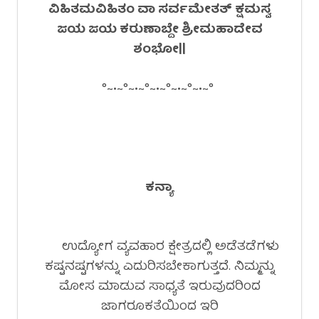
ವಿಹಿತಮವಿಹಿತಂ ವಾ ಸರ್ವಮೇತತ್ ಕ್ಷಮಸ್ವ
ಜಯ ಜಯ ಕರುಣಾಬ್ದೇ ಶ್ರೀಮಹಾದೇವ
ಶಂಭೋ||
°~•~°~•~°~•~°~•~°~•~°
ಕನ್ಯಾ
ಉದ್ಯೋಗ ವ್ಯವಹಾರ ಕ್ಷೇತ್ರದಲ್ಲಿ ಅಡೆತಡೆಗಳು
ಕಷ್ಟನಷ್ಟಗಳನ್ನು ಎದುರಿಸಬೇಕಾಗುತ್ತದೆ. ನಿಮ್ಮನ್ನು
ಮೋಸ ಮಾಡುವ ಸಾಧ್ಯತೆ ಇರುವುದರಿಂದ
ಜಾಗರೂಕತೆಯಿಂದ ಇರಿ