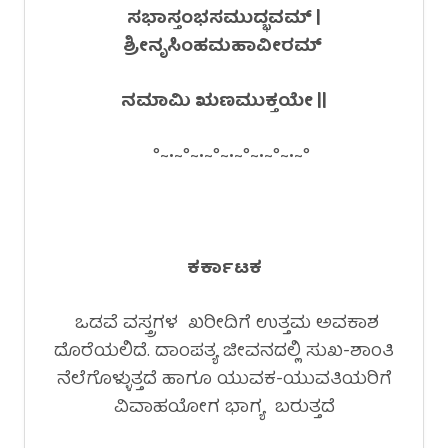
ಸಭಾಸ್ತಂಭಸಮುದ್ಭವಮ್ |
ಶ್ರೀನೃಸಿಂಹಮಹಾವೀರಮ್
ನಮಾಮಿ ಋಣಮುಕ್ತಯೇ ||
°~•~°~•~°~•~°~•~°~•~°
ಕರ್ಕಾಟಕ
ಒಡವೆ ವಸ್ತ್ರಗಳ ಖರೀದಿಗೆ ಉತ್ತಮ ಅವಕಾಶ
ದೊರೆಯಲಿದೆ. ದಾಂಪತ್ಯ ಜೀವನದಲ್ಲಿ ಸುಖ-ಶಾಂತಿ
ನೆಲೆಗೊಳ್ಳುತ್ತದೆ ಹಾಗೂ ಯುವಕ-ಯುವತಿಯರಿಗೆ
ವಿವಾಹಯೋಗ ಭಾಗ್ಯ ಬರುತ್ತದೆ