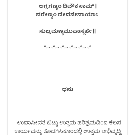
ಅಗ್ರಗಣ್ಯಂ ದಿವೌಕಸಾಮ್ |
ವರೇಣ್ಯಂ ದೇವಸೇನಾಯಾಃ
ಸುಬ್ರಮಣ್ಯಮುಪಾಸ್ಮಹೇ ||
°~•~°~•~°~•~°~•~°~•~°
ಧನು
ಉದಾಸೀನತೆ ಬಿಟ್ಟು ಉತ್ತಮ ಪರಿಶ್ರಮದಿಂದ ಕೆಲಸ
ಕಾರ್ಯವನ್ನು ತೊಡಗಿಸಿಕೊಂಡಲ್ಲಿ ಉತ್ತಮ ಅಭಿವೃದ್ಧಿ