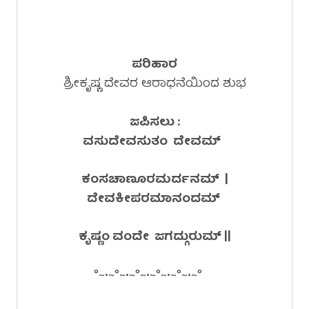
ಪರಿಹಾರ
ಶ್ರೀಕೃಷ್ಣ ದೇವರ ಆರಾಧನೆಯಿಂದ ಶುಭ
ಜಪಿಸಲು :
ವಸುದೇವಸುತಂ ದೇವಮ್
ಕಂಸಚಾಣೂರಮರ್ದನಮ್ |
ದೇವಕೀಪರಮಾನಂದಮ್
ಕೃಷ್ಣಂ ವಂದೇ ಜಗದ್ಗುರುಮ್ ||
°~•~°~•~°~•~°~•~°~•~°