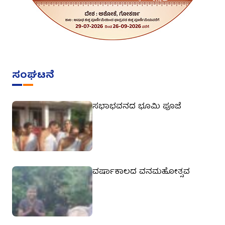
ಸಂಘಟನೆ
ಸಭಾಭವನದ ಭೂಮಿ ಪೂಜೆ
ವರ್ಷಾಕಾಲದ ವನಮಹೋತ್ಸವ