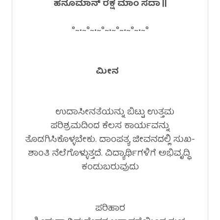
ಹನೂಮಾನ್ ರಕ್ಷ ಮಾಂ ಸದಾ |
|
°~•~°~•~°~•~°~•~°~•~°
ಮೀನ
ಉದಾಸೀನತೆಯನ್ನು ಬಿಟ್ಟು ಉತ್ತಮ
ಪರಿಶ್ರಮದಿಂದ ಕೆಲಸ ಕಾರ್ಯವನ್ನು
ತೊಡಗಿಸಿಕೊಳ್ಳಬೇಕು. ದಾಂಪತ್ಯ ಜೀವನದಲ್ಲಿ ಸುಖ-
ಶಾಂತಿ ನೆಲೆಗೊಳ್ಳುತ್ತದೆ. ವಿದ್ಯಾರ್ಥಿಗಳಿಗೆ ಅಭಿವೃದ್ಧಿ
ಕಂಡುಬರುವುದು
ಪರಿಹಾರ