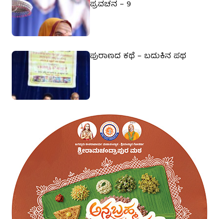
ಪ್ರವಚನ – 9
ಪುರಾಣದ ಕಥೆ – ಬದುಕಿನ ಪಥ