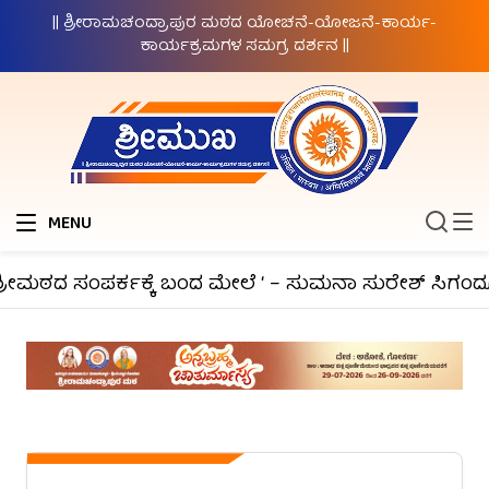
|| ಶ್ರೀರಾಮಚಂದ್ರಾಪುರ ಮಠದ ಯೋಚನೆ-ಯೋಜನೆ-ಕಾರ್ಯ-
ಕಾರ್ಯಕ್ರಮಗಳ ಸಮಗ್ರ ದರ್ಶನ ||
MENU
್ರೀಮಠದ ಸಂಪರ್ಕಕ್ಕೆ ಬಂದ ಮೇಲೆ ‘ – ಸುಮನಾ ಸುರೇಶ್ ಸಿಗಂದೂರ