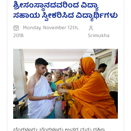
ಶ್ರೀಸಂಸ್ಥಾನದವರಿಂದ ವಿದ್ಯಾ
ಸಹಾಯ ಸ್ವೀಕರಿಸಿದ ವಿದ್ಯಾರ್ಥಿಗಳು
Monday, November 12th,
2018
Srimukha
ಬೆಂಗಳೂರು: ಬೆಂಗಳೂರು ಉತ್ತರ ಮತ್ತು ದಕ್ಷಿಣ