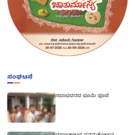
ಸಂಘಟನೆ
ಸಭಾಭವನದ ಭೂಮಿ ಪೂಜೆ