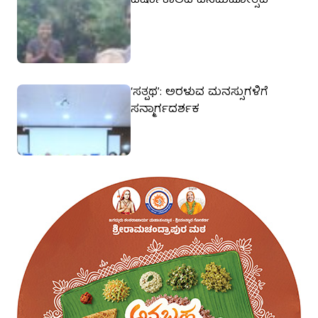
ವರ್ಷಾಕಾಲದ ವನಮಹೋತ್ಸವ
‘ಸತ್ಪಥ’: ಅರಳುವ ಮನಸ್ಸುಗಳಿಗೆ
ಸನ್ಮಾರ್ಗದರ್ಶಕ