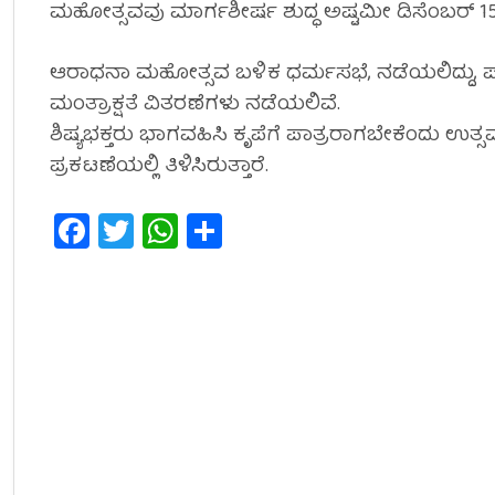
ಮಹೋತ್ಸವವು ಮಾರ್ಗಶೀರ್ಷ ಶುದ್ಧ ಅಷ್ಟಮೀ ಡಿಸೆಂಬರ್ 15ರ
ಆರಾಧನಾ ಮಹೋತ್ಸವ ಬಳಿಕ ಧರ್ಮಸಭೆ, ನಡೆಯಲಿದ್ದು, ಪಾಂ
ಮಂತ್ರಾಕ್ಷತೆ ವಿತರಣೆಗಳು ನಡೆಯಲಿವೆ.
ಶಿಷ್ಯಭಕ್ತರು ಭಾಗವಹಿಸಿ ಕೃಪೆಗೆ ಪಾತ್ರರಾಗಬೇಕೆಂದು ಉ
ಪ್ರಕಟಣೆಯಲ್ಲಿ ತಿಳಿಸಿರುತ್ತಾರೆ.
Facebook
Twitter
WhatsApp
Share