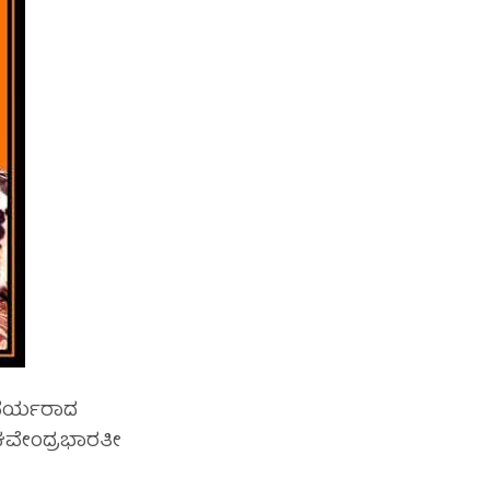
ವರ್ಯರಾದ
ಾಘವೇಂದ್ರಭಾರತೀ