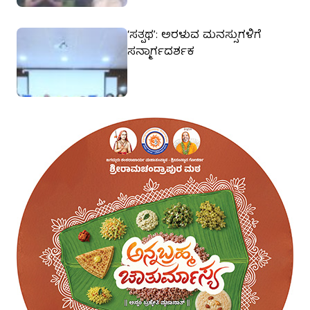
‘ಸತ್ಪಥ’: ಅರಳುವ ಮನಸ್ಸುಗಳಿಗೆ
ಸನ್ಮಾರ್ಗದರ್ಶಕ