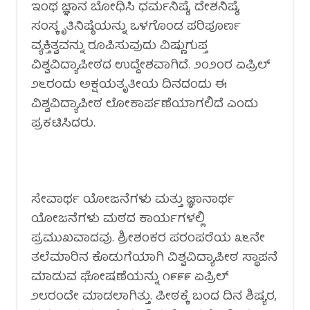
ಇಂಥ ಜ್ಞಾನ ಬೋಧಿಸಿ ಧರ್ಮನಿಷ್ಠೆ, ದೇಶನಿಷ್ಠೆ,
ಸಂಸ್ಕೃತಿನಿಷ್ಠೆಯನ್ನು ಒಳಗೊಂಡ ಪರಿಪೂರ್ಣ
ವ್ಯಕ್ತಿತ್ವವನ್ನು ರೂಪಿಸುವುದು ವಿಷ್ಣುಗುಪ್ತ
ವಿಶ್ವವಿದ್ಯಾಪೀಠದ ಉದ್ದೇಶವಾಗಿದೆ. ೨೦೨೦ರ ಏಪ್ರಿಲ್
೨೬ರಂದು ಅಕ್ಷಯತೃತೀಯ ದಿನದಂದು ಈ
ವಿಶ್ವವಿದ್ಯಾಪೀಠ ಲೋಕಾರ್ಪಣೆಯಾಗಲಿದೆ ಎಂದು
ಪ್ರಕಟಿಸಿದರು.
ಸೇವಾರ್ಥ ಯೋಜನೆಗಳು ಮತ್ತು ಜ್ಞಾನಾರ್ಥ
ಯೋಜನೆಗಳು ಮಠದ ಕಾರ್ಯಗಳಲ್ಲಿ
ಪ್ರಮುಖವಾದವು. ಶ್ರೀಶಂಕರ ಪರಂಪರೆಯ ೩೬ನೇ
ತಲೆಮಾರಿನ ಕೊಡುಗೆಯಾಗಿ ವಿಶ್ವವಿದ್ಯಾಪೀಠ ಸ್ಥಾಪನೆ
ಮಾಡುವ ಘೋಷಣೆಯನ್ನು ೧೯೯೯ ಏಪ್ರಿಲ್
೨೮ರಂದೇ ಮಾಡಲಾಗಿತ್ತು. ಪೀಠಕ್ಕೆ ಬಂದ ದಿನ ಶಿಷ್ಯರ,