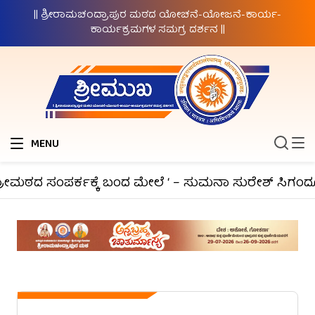
|| ಶ್ರೀರಾಮಚಂದ್ರಾಪುರ ಮಠದ ಯೋಚನೆ-ಯೋಜನೆ-ಕಾರ್ಯ-
ಕಾರ್ಯಕ್ರಮಗಳ ಸಮಗ್ರ ದರ್ಶನ ||
MENU
ರೀಮಠದ ಸಂಪರ್ಕಕ್ಕೆ ಬಂದ ಮೇಲೆ ‘ – ಸುಮನಾ ಸುರೇಶ್ ಸಿಗಂದೂರು