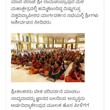
ಮಾಣಿ ಪೆರಾಜೆ ಶ್ರೀ ರಾಮಚಂದ್ರಾಪುರ ಮಠ
ಮಹಾಕ್ಷೇತ್ರದಲ್ಲಿ ಹಮ್ಮಿಕೊಂಡಿದ್ದ ವಿಷ್ಣುಗುಪ್ತ
ವಿಶ್ವವಿದ್ಯಾಪೀಠದ ಮಾರ್ಗದರ್ಶನ ಸಭೆಯಲ್ಲಿ ಶ್ರೀಗಳು
ಆಶೀರ್ವಚನ ನೀಡಿದರು.
ಶ್ರೀಶಂಕರರು ದೇಶ ಪರಿವರ್ತನೆ ಮಾಡಲು
ಸಾಧ್ಯವಾದದ್ದು ಜ್ಞಾನದ ಬಲದಿಂದ. ಅತ್ಯುತ್ತಮ
ಆರ್ಷವಿದ್ಯಾಕೇಂದ್ರದ ಮೂಲಕ ಹೊಸ ಪೀಳಿಗೆಗೆ