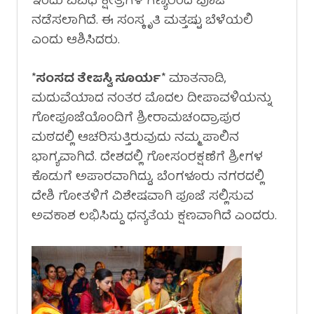
ಇಂದು ವಿವಿಧ ಕ್ಷೇತ್ರಗಳ ಗಣ್ಯರಿಂದ ಪೂಜೆ
ನಡೆಸಲಾಗಿದೆ. ಈ ಸಂಸ್ಕೃತಿ ಮತ್ತಷ್ಟು ಬೆಳೆಯಲಿ
ಎಂದು ಆಶಿಸಿದರು.
*
ಸಂಸದ ತೇಜಸ್ವಿ ಸೂರ್ಯ
* ಮಾತನಾಡಿ,
ಮದುವೆಯಾದ ನಂತರ ಮೊದಲ ದೀಪಾವಳಿಯನ್ನು
ಗೋಪೂಜೆಯೊಂದಿಗೆ ಶ್ರೀರಾಮಚಂದ್ರಾಪುರ
ಮಠದಲ್ಲಿ ಆಚರಿಸುತ್ತಿರುವುದು ನಮ್ಮ ಪಾಲಿನ
ಭಾಗ್ಯವಾಗಿದೆ. ದೇಶದಲ್ಲಿ ಗೋಸಂರಕ್ಷಣೆಗೆ ಶ್ರೀಗಳ
ಕೊಡುಗೆ ಅಪಾರವಾಗಿದ್ದು, ಬೆಂಗಳೂರು ನಗರದಲ್ಲಿ
ದೇಶಿ ಗೋತಳಿಗೆ ವಿಶೇಷವಾಗಿ ಪೂಜೆ ಸಲ್ಲಿಸುವ
ಅವಕಾಶ ಲಭಿಸಿದ್ದು ಧನ್ಯತೆಯ ಕ್ಷಣವಾಗಿದೆ ಎಂದರು.