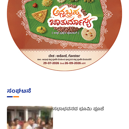
ಸಂಘಟನೆ
ಸಭಾಭವನದ ಭೂಮಿ ಪೂಜೆ