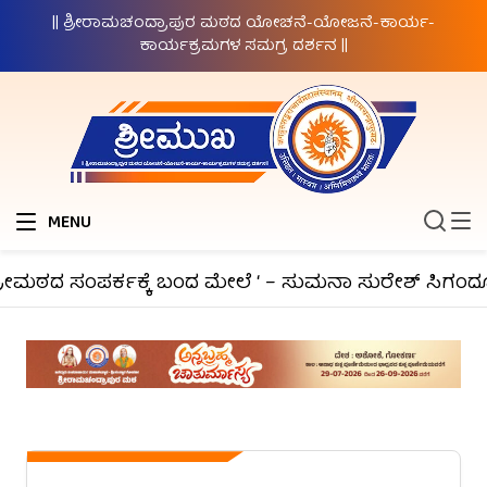
|| ಶ್ರೀರಾಮಚಂದ್ರಾಪುರ ಮಠದ ಯೋಚನೆ-ಯೋಜನೆ-ಕಾರ್ಯ-
ಕಾರ್ಯಕ್ರಮಗಳ ಸಮಗ್ರ ದರ್ಶನ ||
MENU
ೀಮಠದ ಸಂಪರ್ಕಕ್ಕೆ ಬಂದ ಮೇಲೆ ‘ – ಸುಮನಾ ಸುರೇಶ್ ಸಿಗಂದೂರು