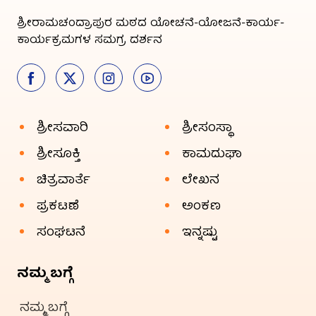
ಶ್ರೀರಾಮಚಂದ್ರಾಪುರ ಮಠದ ಯೋಚನೆ-ಯೋಜನೆ-ಕಾರ್ಯ-
ಕಾರ್ಯಕ್ರಮಗಳ ಸಮಗ್ರ ದರ್ಶನ
ಶ್ರೀಸವಾರಿ
ಶ್ರೀಸಂಸ್ಥಾ
ಶ್ರೀಸೂಕ್ತಿ
ಕಾಮದುಘಾ
ಚಿತ್ರವಾರ್ತೆ
ಲೇಖನ
ಪ್ರಕಟಣೆ
ಅಂಕಣ
ಸಂಘಟನೆ
ಇನ್ನಷ್ಟು
ನಮ್ಮ ಬಗ್ಗೆ
ನಮ್ಮ ಬಗ್ಗೆ