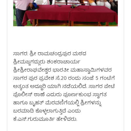
ಸಾಗರ: ಶ್ರೀ ರಾಮಚಂದ್ರಪುರ ಮಠದ
ಶ್ರೀಮಜ್ಜಗದ್ಗುರು ಶಂಕರಾಚಾರ್ಯ
ಶ್ರೀಶ್ರೀರಾಘವೇಶ್ವರ ಭಾರತೀ ಮಹಾಸ್ವಾಮಿಗಳವರ
ಸಾಗರ ಪುರ ಪ್ರವೇಶ ಸೆ.20 ರಂದು ಸಂಜೆ 5 ಗಂಟೆಗೆ
ಅತ್ಯಂತ ಅದ್ಧೂರಿ ಯಾಗಿ ನಡೆಯಲಿದೆ. ಸಾಗರ ಪೇಟೆ
ಪೊಲೀಸ್ ಠಾಣೆ ಎದುರು ಪೂರ್ಣಕುಂಭ ಸ್ವಾಗತ
ಹಾಗೂ ಬೃಹತ್ ಮೆರವಣಿಗೆಯಲ್ಲಿ ಶ್ರೀಗಳನ್ನು
ಬರಮಾಡಿ ಕೊಳ್ಳಲಾಗುತ್ತಿದೆ ಎಂದು
ಕೆ.ಎಸ್.ಗುರುಮೂರ್ತಿ ಹೇಳಿದರು.