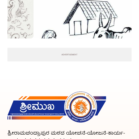
ಶ್ರೀರಾಮಚಂದ್ರಾಪುರ ಮಠದ ಯೋಚನೆ-ಯೋಜನೆ-ಕಾರ್ಯ-