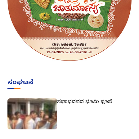
ಸಂಘಟನೆ
ಸಭಾಭವನದ ಭೂಮಿ ಪೂಜೆ