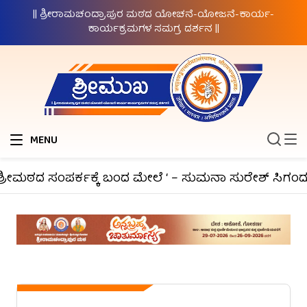
|| ಶ್ರೀರಾಮಚಂದ್ರಾಪುರ ಮಠದ ಯೋಚನೆ-ಯೋಜನೆ-ಕಾರ್ಯ-
ಕಾರ್ಯಕ್ರಮಗಳ ಸಮಗ್ರ ದರ್ಶನ ||
MENU
್ರೀಮಠದ ಸಂಪರ್ಕಕ್ಕೆ ಬಂದ ಮೇಲೆ ‘ – ಸುಮನಾ ಸುರೇಶ್ ಸಿಗಂದೂರ