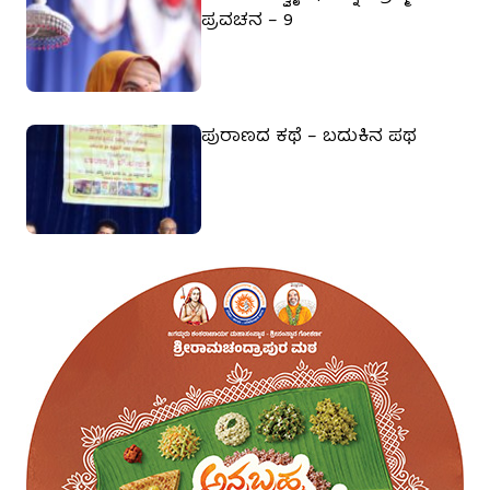
ಪ್ರವಚನ – 9
ಪುರಾಣದ ಕಥೆ – ಬದುಕಿನ ಪಥ