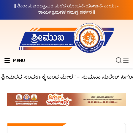
|| ಶ್ರೀರಾಮಚಂದ್ರಾಪುರ ಮಠದ ಯೋಚನೆ-ಯೋಜನೆ-ಕಾರ್ಯ-
ಕಾರ್ಯಕ್ರಮಗಳ ಸಮಗ್ರ ದರ್ಶನ ||
MENU
ಶ್ರೀಮಠದ ಸಂಪರ್ಕಕ್ಕೆ ಬಂದ ಮೇಲೆ ‘ – ಸುಮನಾ ಸುರೇಶ್ ಸಿಗಂದ