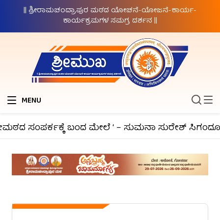
|| ಶ್ರೀರಾಮಚಂದ್ರಾಪುರ ಮಠದ ಯೋಚನೆ-ಯೋಜನೆ-ಕಾರ್ಯ-
ಕಾರ್ಯಕ್ರಮಗಳ ಸಮಗ್ರ ದರ್ಶನ ||
MENU
ಮಠದ ಸಂಪರ್ಕಕ್ಕೆ ಬಂದ ಮೇಲೆ ‘ – ಸುಮನಾ ಸುರೇಶ್ ಸಿಗಂದೂರು