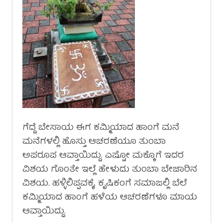
ಗೆದ್ದೆ ಬೇಸಾಯ ಈಗ ಕಮ್ಮಿಯಾದ ಹಾಂಗೆ ಮನೆ
ಮನೆಗಳಲ್ಲಿ ಹೊಸ್ತು ಆಚರಣೆಯೂ ತುಂಬಾ
ಅಪರೂಪ ಆವ್ತಾಯಿದ್ದು. ಎಷ್ಟೋ ಮಕ್ಕೊಗೆ ಇದರ
ವಿಶಯ ಗೊಂತೇ ಇಲ್ಲೆ ಹೇಳುದು ತುಂಬಾ ಬೇಜಾರಿನ
ವಿಶಯ. ಹಳ್ಳಿಲಿಪ್ಪವಕ್ಕೆ, ಕೃಷಿಕಂಗೆ ಸಮಾಜಲ್ಲಿ ಬೆಲೆ
ಕಮ್ಮಿಯಾದ ಹಾಂಗೆ ಹಳೆಯ ಆಚರಣೆಗಳೂ ಮಾಯ
ಆವ್ತಾಯಿದ್ದು.