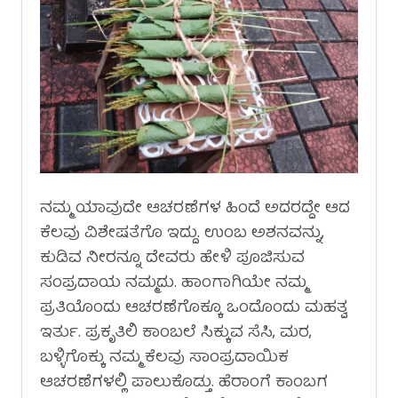
ನಮ್ಮ ಯಾವುದೇ ಆಚರಣೆಗಳ ಹಿಂದೆ ಅದರದ್ದೇ ಆದ
ಕೆಲವು ವಿಶೇಷತೆಗೊ ಇದ್ದು. ಉಂಬ ಅಶನವನ್ನು,
ಕುಡಿವ ನೀರನ್ನೂ ದೇವರು ಹೇಳಿ ಪೂಜಿಸುವ
ಸಂಪ್ರದಾಯ ನಮ್ಮದು. ಹಾಂಗಾಗಿಯೇ ನಮ್ಮ
ಪ್ರತಿಯೊಂದು ಆಚರಣೆಗೊಕ್ಕೂ ಒಂದೊಂದು ಮಹತ್ವ
ಇರ್ತು. ಪ್ರಕೃತಿಲಿ ಕಾಂಬಲೆ ಸಿಕ್ಕುವ ಸೆಸಿ, ಮರ,
ಬಳ್ಳಿಗೊಕ್ಕು ನಮ್ಮ ಕೆಲವು ಸಾಂಪ್ರದಾಯಿಕ
ಆಚರಣೆಗಳಲ್ಲಿ ಪಾಲುಕೊಡ್ತು. ಹೆರಾಂಗೆ ಕಾಂಬಗ