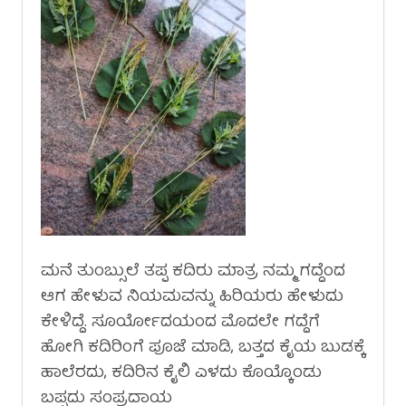
ಮನೆ ತುಂಬ್ಸುಲೆ ತಪ್ಪ ಕದಿರು ಮಾತ್ರ ನಮ್ಮ ಗದ್ದೆಂದ
ಆಗ ಹೇಳುವ ನಿಯಮವನ್ನು ಹಿರಿಯರು ಹೇಳುದು
ಕೇಳಿದ್ದೆ. ಸೂರ್ಯೋದಯಂದ ಮೊದಲೇ ಗದ್ದೆಗೆ
ಹೋಗಿ ಕದಿರಿಂಗೆ ಪೂಜೆ ಮಾಡಿ, ಬತ್ತದ ಕೈಯ ಬುಡಕ್ಕೆ
ಹಾಲೆರದು, ಕದಿರಿನ ಕೈಲಿ ಎಳದು ಕೊಯ್ಕೊಂಡು
ಬಪ್ಪದು ಸಂಪ್ರದಾಯ