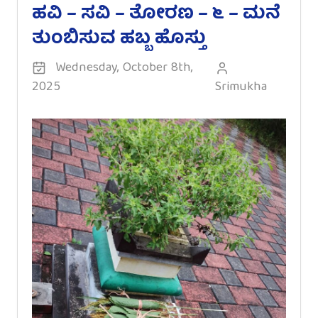
ಹವಿ – ಸವಿ – ತೋರಣ – ೬ – ಮನೆ
ತುಂಬಿಸುವ ಹಬ್ಬ ಹೊಸ್ತು
Wednesday, October 8th,
2025
Srimukha