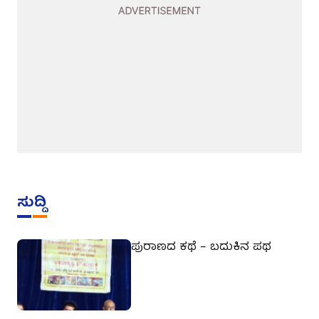
ಸುದ್ದಿ
ಪುರಾಣದ ಕಥೆ – ಬದುಕಿನ ಪಥ