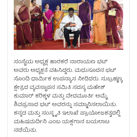
ಸಂಸ್ಥೆಯ ಅಧ್ಯಕ್ಷ ಹಾರಕರೆ ನಾರಾಯಣ ಭಟ್
ಅವರು ಅಧ್ಯಕ್ಷತೆ ವಹಿಸಿದ್ದರು. ಮಧುಸೂದನ ಭಟ್
ಸೊಂದಿ ಧಾರ್ಮಿಕ ಉಪನ್ಯಾಸ ನೀಡಿದರು. ಸುಬ್ರಹ್ಮಣ್ಯ
ಕ್ಷೇತ್ರದ ವ್ಯವಸ್ಥಾಪನ ಸಮಿತಿ ಸದಸ್ಯ ಮಹೇಶ್
ಕುಮಾರ್ ಕರಿಕ್ಕಳ ಮತ್ತು ವೇದಮೂರ್ತಿ ಅಮೈ
ಶಿವಪ್ರಸಾದ ಭಟ್ ಅವರನ್ನು ಸಮ್ಮಾನಿಸಲಾಯಿತು.
ಕನ್ನಡ ಮತ್ತು ಸಂಸ್ಕೃತಿ ಇಲಾಖೆ ಪ್ರಾಯೋಜಕತ್ವದಲ್ಲಿ
ಮಹಿಷಮರ್ದಿನಿ ಎಂಬ ಯಕ್ಷಗಾನ ಬಯಲಾಟ
ನಡೆಯಿತು.