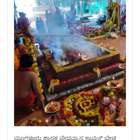
ಮಂಗಳೂರು ಶಾಸಕ ವೇದವ್ಯಾಸ ಕಾಮತ್ ಭೇಟಿ