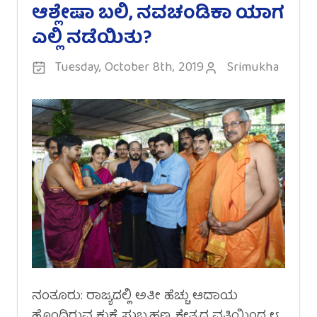
ಆಶ್ಲೇಷಾ ಬಲಿ, ನವಚಂಡಿಕಾ ಯಾಗ
ಎಲ್ಲಿ ನಡೆಯಿತು?
Tuesday, October 8th, 2019
Srimukha
ನಂತೂರು: ರಾಜ್ಯದಲ್ಲಿ ಅತೀ ಹೆಚ್ಚು ಆದಾಯ
ಹೊಂದಿರುವ ಕುಕ್ಕೆ ಸುಬ್ರಹ್ಮಣ್ಯ ಕ್ಷೇತ್ರದ ವತಿಯಿಂದ ೮