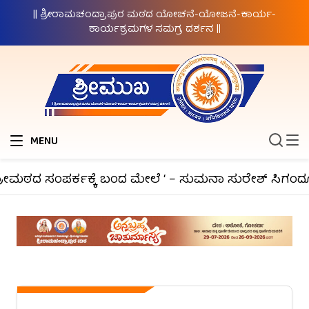
|| ಶ್ರೀರಾಮಚಂದ್ರಾಪುರ ಮಠದ ಯೋಚನೆ-ಯೋಜನೆ-ಕಾರ್ಯ-
ಕಾರ್ಯಕ್ರಮಗಳ ಸಮಗ್ರ ದರ್ಶನ ||
MENU
ೀಮಠದ ಸಂಪರ್ಕಕ್ಕೆ ಬಂದ ಮೇಲೆ ‘ – ಸುಮನಾ ಸುರೇಶ್ ಸಿಗಂದೂರು