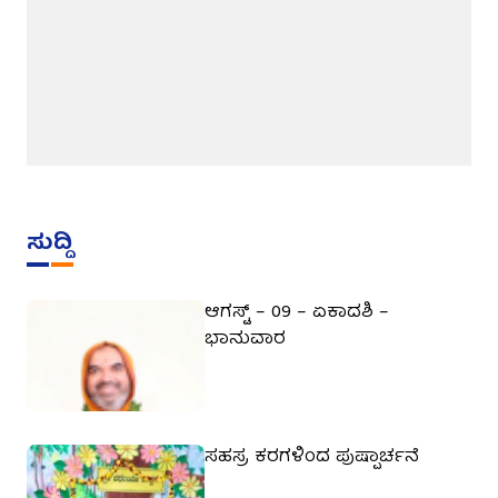
ಸುದ್ದಿ
ಆಗಸ್ಟ್ – 09 – ಏಕಾದಶಿ –
ಭಾನುವಾರ
ಸಹಸ್ರ ಕರಗಳಿಂದ ಪುಷ್ಪಾರ್ಚನೆ