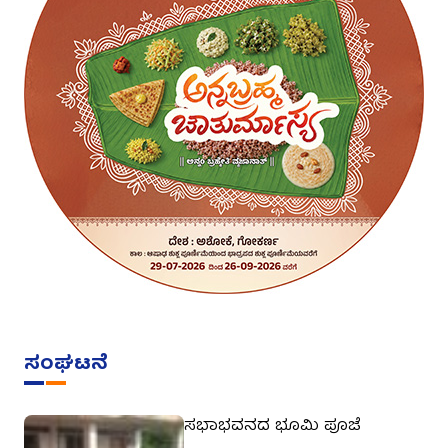
ಸಂಘಟನೆ
ಸಭಾಭವನದ ಭೂಮಿ ಪೂಜೆ