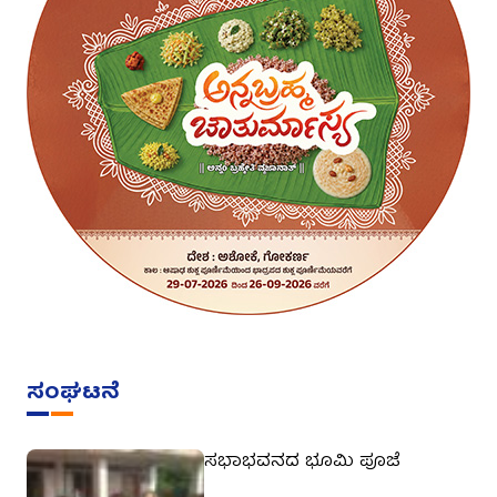
ಸಂಘಟನೆ
ಸಭಾಭವನದ ಭೂಮಿ ಪೂಜೆ