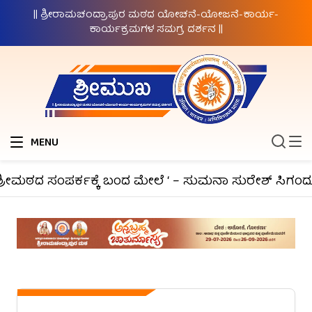
|| ಶ್ರೀರಾಮಚಂದ್ರಾಪುರ ಮಠದ ಯೋಚನೆ-ಯೋಜನೆ-ಕಾರ್ಯ-
ಕಾರ್ಯಕ್ರಮಗಳ ಸಮಗ್ರ ದರ್ಶನ ||
MENU
ೀಮಠದ ಸಂಪರ್ಕಕ್ಕೆ ಬಂದ ಮೇಲೆ ‘ – ಸುಮನಾ ಸುರೇಶ್ ಸಿಗಂದೂರು