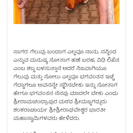
ಸಾಗರ: ಗೆಲುವು ಬಂದಾಗ ಎಲ್ಲವೂ ನಾನು, ನನ್ನಿಂದ
ಎನ್ನುವ ಮನುಷ್ಯ ಸೋತಾಗ ಹಣೆ ಬರಹ, ವಿಧಿ ಲಿಖಿತ
ಎಂಬ ಶಬ್ದ ಬಳಸುತ್ತಾನೆ ಆದರೆ ನಿಜವಾಗಿಯೂ
ಗೆಲುವು ಮತ್ತು ಸೋಲು ಎಲ್ಲವೂ ಭಗವಂತನ ಇಚ್ಚೆ.
ಗೆದ್ದಾಗಲೂ ಅವನನ್ನೇ ಸ್ಮರಿಸಬೇಕು ಇನ್ನು ಸೋತಾಗ
ಹೇಗೂ ಭಗವಂತನ ನೆನಪು ಮಾಡಲೇ ಬೇಕು ಎಂದು
ಶ್ರೀರಾಮಚಂದ್ರಾಪುರ ಮಠದ ಶ್ರೀಮಜ್ಜಗದ್ಗುರು
ಶಂಕರಾಚಾರ್ಯ ಶ್ರೀಶ್ರೀರಾಘವೇಶ್ವರ ಭಾರತೀ
ಮಹಾಸ್ವಾಮಿಗಳವರು ಹೇಳಿದರು.