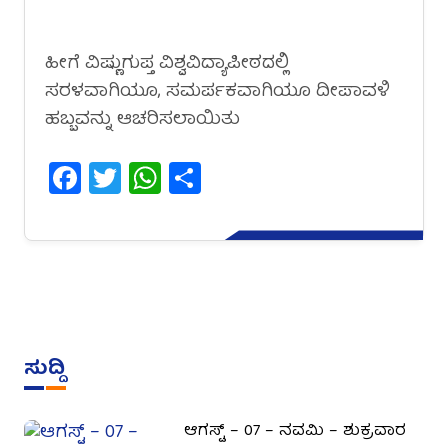
ಹೀಗೆ ವಿಷ್ಣುಗುಪ್ತ ವಿಶ್ವವಿದ್ಯಾಪೀಠದಲ್ಲಿ
ಸರಳವಾಗಿಯೂ, ಸಮರ್ಪಕವಾಗಿಯೂ ದೀಪಾವಳಿ
ಹಬ್ಬವನ್ನು ಆಚರಿಸಲಾಯಿತು
Facebook
Twitter
WhatsApp
Share
ಸುದ್ದಿ
ಆಗಸ್ಟ್ – 07 – ನವಮಿ – ಶುಕ್ರವಾರ