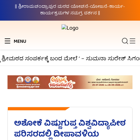
|| ಶ್ರೀರಾಮಚಂದ್ರಾಪುರ ಮಠದ ಯೋಚನೆ-ಯೋಜನೆ-ಕಾರ್ಯ-
ಕಾರ್ಯಕ್ರಮಗಳ ಸಮಗ್ರ ದರ್ಶನ ||
MENU
 ಶ್ರೀಮಠದ ಸಂಪರ್ಕಕ್ಕೆ ಬಂದ ಮೇಲೆ ‘ – ಸುಮನಾ ಸುರೇಶ್ ಸಿಗಂದ
ಅಶೋಕೆ ವಿಷ್ಣುಗುಪ್ತ ವಿಶ್ವವಿದ್ಯಾಪೀಠ
ಪರಿಸರದಲ್ಲಿ ದೀಪಾವಳಿಯ