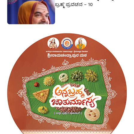
ಬ್ರಹ್ಮ’ ಪ್ರವಚನ – 10