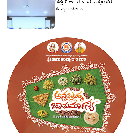
‘ಸತ್ಪಥ’: ಅರಳುವ ಮನಸ್ಸುಗಳಿಗೆ
ಸನ್ಮಾರ್ಗದರ್ಶಕ