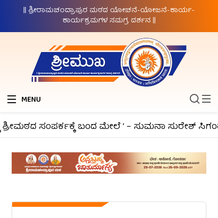
|| ಶ್ರೀರಾಮಚಂದ್ರಾಪುರ ಮಠದ ಯೋಚನೆ-ಯೋಜನೆ-ಕಾರ್ಯ-
ಕಾರ್ಯಕ್ರಮಗಳ ಸಮಗ್ರ ದರ್ಶನ ||
MENU
ಶ್ರೀಮಠದ ಸಂಪರ್ಕಕ್ಕೆ ಬಂದ ಮೇಲೆ ‘ – ಸುಮನಾ ಸುರೇಶ್ ಸಿಗಂದ