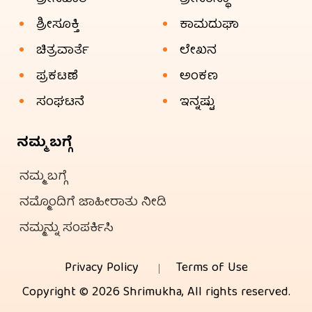
ಶ್ರೀಸೂಕ್ತಿ
ಕಾಮದುಘಾ
ಚಿತ್ರವಾರ್ತೆ
ಲೇಖನ
ಪ್ರಕಟಣೆ
ಅಂಕಣ
ಸಂಘಟನೆ
ಇನ್ನಷ್ಟು
ನಮ್ಮ ಬಗ್ಗೆ
ನಮ್ಮ ಬಗ್ಗೆ
ನಮ್ಮೊಂದಿಗೆ ಜಾಹೀರಾತು ನೀಡಿ
ನಮ್ಮನ್ನು ಸಂಪರ್ಕಿಸಿ
Privacy Policy
Terms of Use
Copyright © 2026 Shrimukha, All rights reserved.