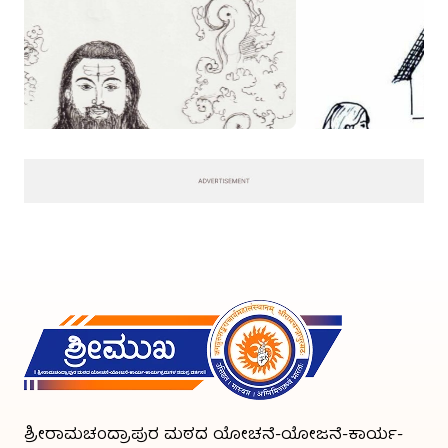
ಶ್ರೀರಾಮಚಂದ್ರಾಪುರ ಮಠದ ಯೋಚನೆ-ಯೋಜನೆ-ಕಾರ್ಯ-