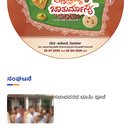
ಸಂಘಟನೆ
ಸಭಾಭವನದ ಭೂಮಿ ಪೂಜೆ