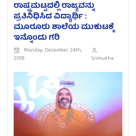
ರಾಷ್ಟ್ರಮಟ್ಟದಲ್ಲಿ ರಾಜ್ಯವನ್ನು
ಪ್ರತಿನಿಧಿಸಿದ ವಿದ್ಯಾರ್ಥಿ :
ಮೂರೂರು ಶಾಲೆಯ ಮುಕುಟಕ್ಕೆ
ಇನ್ನೊಂದು ಗರಿ
Monday, December 24th,
2018
Srimukha