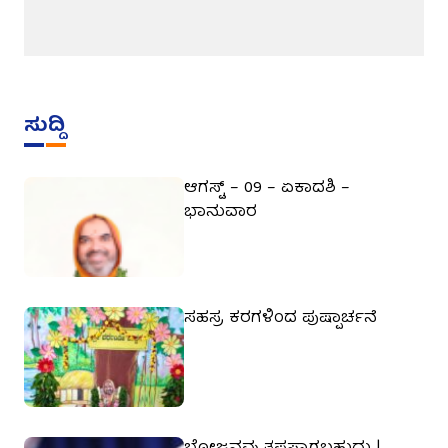
ಸುದ್ದಿ
ಆಗಸ್ಟ್ – 09 – ಏಕಾದಶಿ –
ಭಾನುವಾರ
ಸಹಸ್ರ ಕರಗಳಿಂದ ಪುಷ್ಪಾರ್ಚನೆ