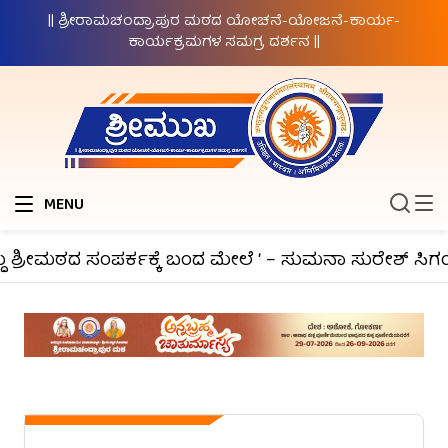
|| ಶ್ರೀರಾಮಚಂದ್ರಾಪುರ ಮಠದ ಯೋಚನೆ-ಯೋಜನೆ-ಕಾರ್ಯ-
ಕಾರ್ಯಕ್ರಮಗಳ ಸಮಗ್ರ ದರ್ಶನ ||
MENU
 ಶ್ರೀಮಠದ ಸಂಪರ್ಕಕ್ಕೆ ಬಂದ ಮೇಲೆ ‘ – ಸುಮನಾ ಸುರೇಶ್ ಸಿಗಂ