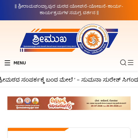
|| ಶ್ರೀರಾಮಚಂದ್ರಾಪುರ ಮಠದ ಯೋಚನೆ-ಯೋಜನೆ-ಕಾರ್ಯ-
ಕಾರ್ಯಕ್ರಮಗಳ ಸಮಗ್ರ ದರ್ಶನ ||
MENU
್ರೀಮಠದ ಸಂಪರ್ಕಕ್ಕೆ ಬಂದ ಮೇಲೆ ‘ – ಸುಮನಾ ಸುರೇಶ್ ಸಿಗಂದೂರ