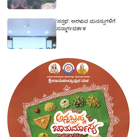
‘ಸತ್ಪಥ’: ಅರಳುವ ಮನಸ್ಸುಗಳಿಗೆ
ಸನ್ಮಾರ್ಗದರ್ಶಕ