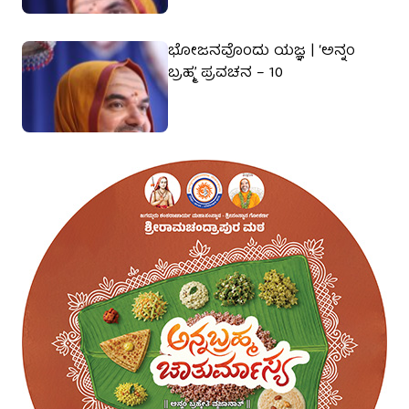
ಭೋಜನವೊಂದು ಯಜ್ಞ | ‘ಅನ್ನಂ
ಬ್ರಹ್ಮ’ ಪ್ರವಚನ – 10