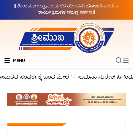
|| ಶ್ರೀರಾಮಚಂದ್ರಾಪುರ ಮಠದ ಯೋಚನೆ-ಯೋಜನೆ-ಕಾರ್ಯ-
ಕಾರ್ಯಕ್ರಮಗಳ ಸಮಗ್ರ ದರ್ಶನ ||
MENU
ರೀಮಠದ ಸಂಪರ್ಕಕ್ಕೆ ಬಂದ ಮೇಲೆ ‘ – ಸುಮನಾ ಸುರೇಶ್ ಸಿಗಂದೂರು