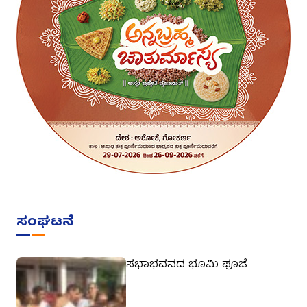
ಸಂಘಟನೆ
ಸಭಾಭವನದ ಭೂಮಿ ಪೂಜೆ