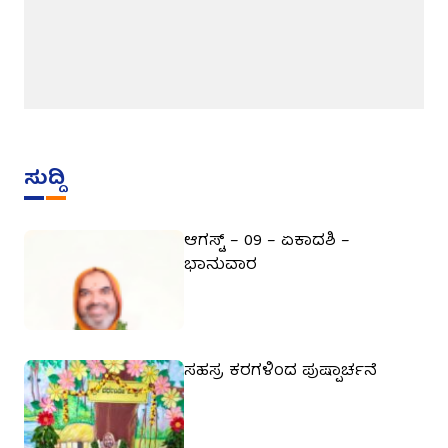
ಸುದ್ದಿ
ಆಗಸ್ಟ್ – 09 – ಏಕಾದಶಿ –
ಭಾನುವಾರ
ಸಹಸ್ರ ಕರಗಳಿಂದ ಪುಷ್ಪಾರ್ಚನೆ