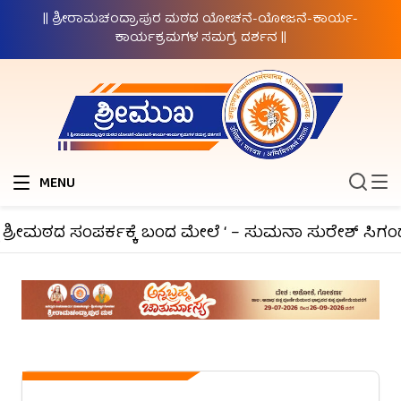
|| ಶ್ರೀರಾಮಚಂದ್ರಾಪುರ ಮಠದ ಯೋಚನೆ-ಯೋಜನೆ-ಕಾರ್ಯ-
ಕಾರ್ಯಕ್ರಮಗಳ ಸಮಗ್ರ ದರ್ಶನ ||
MENU
್ರೀಮಠದ ಸಂಪರ್ಕಕ್ಕೆ ಬಂದ ಮೇಲೆ ‘ – ಸುಮನಾ ಸುರೇಶ್ ಸಿಗಂದೂರ