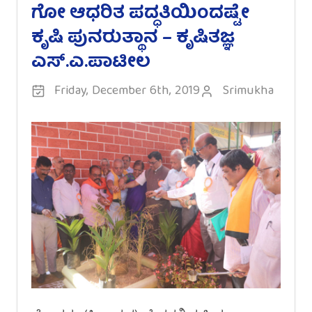
ಗೋ ಆಧರಿತ ಪದ್ಧತಿಯಿಂದಷ್ಟೇ
ಕೃಷಿ ಪುನರುತ್ಥಾನ – ಕೃಷಿತಜ್ಞ
ಎಸ್.ಎ.ಪಾಟೀಲ
Friday, December 6th, 2019
Srimukha