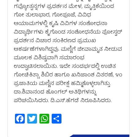
ಗವ್ಯೋತ್ಪನ್ನಗಳ ಪ್ರದರ್ಶನ ಮೇಳ, ಮೃತ್ತಿಕೆಯಿಂದ
ಗೋ ತುಲಾಭಾರ, ಗೋಪೂಜೆ, ವಿವಿಧ
ಆಯಾಮಗಳಲ್ಲಿ ಕೃಷಿ ವಿವಿಗಳ ಸಂಶೋಧನಾ
ವಿದ್ಯಾರ್ಥಿಗಳು ಕೈಗೊಂಡ ಸಂಶೋಧನೆಯ ಪೋಸ್ಟರ್
ಪ್ರದರ್ಶನ ವಿಚಾರ ಸಂಕಿರಣದ ಪ್ರಮುಖ
ಆಕರ್ಷಣೆಗಳಾಗಿದ್ದವು. ಮಣ್ಣಿಗೆ ಜೀವಾಮೃತ ನೀಡುವ
ಮೂಲಕ ವಿಶಿಷ್ಟವಾಗಿ ಸಮಾರಂಭ
ಉದ್ಘಾಟಿಸಲಾಯಿತು. ಇದೇ ಸಂದರ್ಭದಲ್ಲಿ ಉಚಿತ
ಗೋಚಿಕಿತ್ಸಾ ಶಿಬಿರ ಹಾಗೂ ಖನಿಜಾಂಶ ವಿತರಣೆ, ೪೦
ಪ್ರಜಾತಿಯ ಮಣ್ಣಿನ ಪರೀಕ್ಷೆ ಹಮ್ಮಿಕೊಳ್ಳಲಾಗಿತ್ತು.
ಡಾ.ಶಿವಾನಂದ ಹೊಂಗಲ್ ಅತಿಥಿಗಳನ್ನು
ಪರಿಚಯಿಸಿದರು. ಡಿ.ಎಸ್.ಹೆಗಡೆ ನಿರೂಪಿಸಿದರು.
Facebook
Twitter
WhatsApp
Share