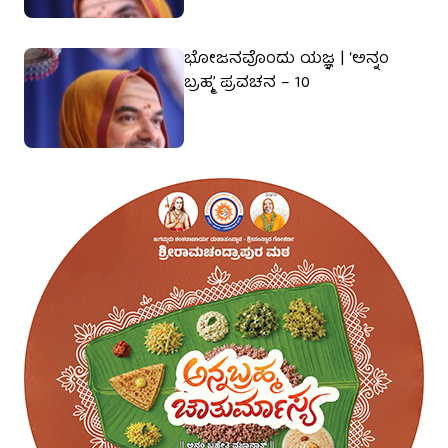
ಭೋಜನವೊಂದು ಯಜ್ಞ | ‘ಅನ್ನಂ
ಬ್ರಹ್ಮ’ ಪ್ರವಚನ – 10