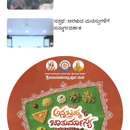
‘ಸತ್ಪಥ’: ಅರಳುವ ಮನಸ್ಸುಗಳಿಗೆ
ಸನ್ಮಾರ್ಗದರ್ಶಕ