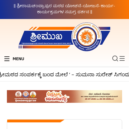
|| ಶ್ರೀರಾಮಚಂದ್ರಾಪುರ ಮಠದ ಯೋಚನೆ-ಯೋಜನೆ-ಕಾರ್ಯ-
ಕಾರ್ಯಕ್ರಮಗಳ ಸಮಗ್ರ ದರ್ಶನ ||
MENU
ರೀಮಠದ ಸಂಪರ್ಕಕ್ಕೆ ಬಂದ ಮೇಲೆ ‘ – ಸುಮನಾ ಸುರೇಶ್ ಸಿಗಂದೂರು