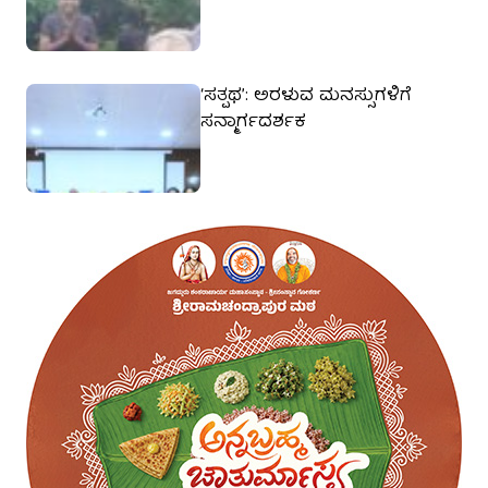
‘ಸತ್ಪಥ’: ಅರಳುವ ಮನಸ್ಸುಗಳಿಗೆ
ಸನ್ಮಾರ್ಗದರ್ಶಕ