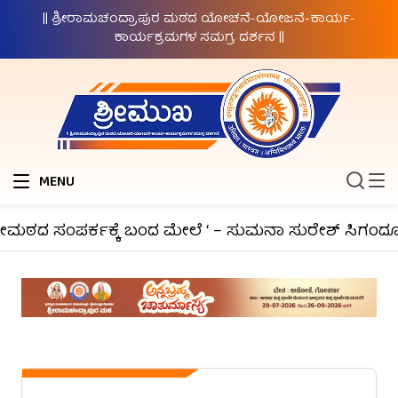
|| ಶ್ರೀರಾಮಚಂದ್ರಾಪುರ ಮಠದ ಯೋಚನೆ-ಯೋಜನೆ-ಕಾರ್ಯ-
ಕಾರ್ಯಕ್ರಮಗಳ ಸಮಗ್ರ ದರ್ಶನ ||
MENU
ೀಮಠದ ಸಂಪರ್ಕಕ್ಕೆ ಬಂದ ಮೇಲೆ ‘ – ಸುಮನಾ ಸುರೇಶ್ ಸಿಗಂದೂರು