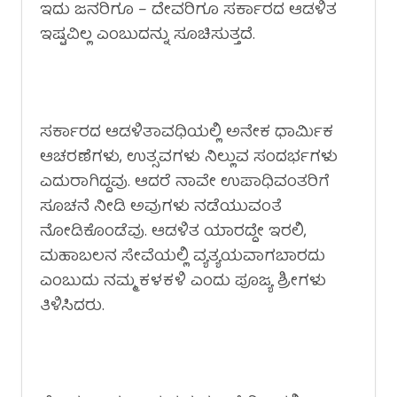
ಇದು ಜನರಿಗೂ – ದೇವರಿಗೂ ಸರ್ಕಾರದ ಆಡಳಿತ
ಇಷ್ಟವಿಲ್ಲ ಎಂಬುದನ್ನು ಸೂಚಿಸುತ್ತದೆ.
ಸರ್ಕಾರದ ಆಡಳಿತಾವಧಿಯಲ್ಲಿ ಅನೇಕ ಧಾರ್ಮಿಕ
ಆಚರಣೆಗಳು, ಉತ್ಸವಗಳು ನಿಲ್ಲುವ ಸಂದರ್ಭಗಳು
ಎದುರಾಗಿದ್ದವು. ಆದರೆ ನಾವೇ ಉಪಾಧಿವಂತರಿಗೆ
ಸೂಚನೆ ನೀಡಿ ಅವುಗಳು ನಡೆಯುವಂತೆ
ನೋಡಿಕೊಂಡೆವು. ಆಡಳಿತ ಯಾರದ್ದೇ ಇರಲಿ,
ಮಹಾಬಲನ ಸೇವೆಯಲ್ಲಿ ವ್ಯತ್ಯಯವಾಗಬಾರದು
ಎಂಬುದು ನಮ್ಮ ಕಳಕಳಿ ಎಂದು ಪೂಜ್ಯ ಶ್ರೀಗಳು
ತಿಳಿಸಿದರು.