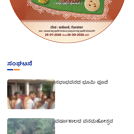
ಸಂಘಟನೆ
ಸಭಾಭವನದ ಭೂಮಿ ಪೂಜೆ
ವರ್ಷಾಕಾಲದ ವನಮಹೋತ್ಸವ