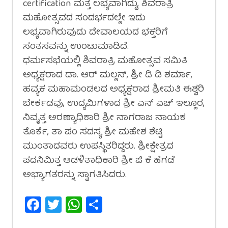
certification ಮತ್ತೆ ಲಭ್ಯವಾಗಿದ್ದು, ಶಿವರಾತ್ರಿ
ಮಹೋತ್ಸವದ ಸಂದರ್ಭದಲ್ಲೇ ಇದು
ಲಭ್ಯವಾಗಿರುವುದು ದೇವಾಲಯದ ಭಕ್ತರಿಗೆ
ಸಂತಸವನ್ನು ಉಂಟುಮಾಡಿದೆ.
ಧರ್ಮಸಭೆಯಲ್ಲಿ ಶಿವರಾತ್ರಿ ಮಹೋತ್ಸವ ಸಮಿತಿ
ಅಧ್ಯಕ್ಷರಾದ ಡಾ. ಆರ್ ಮಲ್ಲನ್, ಶ್ರೀ ಡಿ ಡಿ ಶರ್ಮಾ,
ಹವ್ಯಕ ಮಹಾಮಂಡಲದ ಅಧ್ಯಕ್ಷರಾದ ಶ್ರೀಮತಿ ಈಶ್ವರಿ
ಬೇರ್ಕಡವು, ಉದ್ಯಮಿಗಳಾದ ಶ್ರೀ ಎನ್ ಎಚ್ ಇಲ್ಲೂರ,
ನಿವೃತ್ತ ಅರಣ್ಯಾಧಿಕಾರಿ ಶ್ರೀ ನಾಗರಾಜ ನಾಯಕ
ತೊರ್ಕೆ, ತಾ ಪಂ ಸದಸ್ಯ ಶ್ರೀ ಮಹೇಶ ಶೆಟ್ಟಿ
ಮುಂತಾದವರು ಉಪಸ್ಥಿತರಿದ್ದರು. ಶ್ರೀಕ್ಷೇತ್ರದ
ಪದನಿಮಿತ್ತ ಆಡಳಿತಾಧಿಕಾರಿ ಶ್ರೀ ಜಿ ಕೆ ಹೆಗಡೆ
ಅಭ್ಯಾಗತರನ್ನು ಸ್ವಾಗತಿಸಿದರು.
Facebook
Twitter
WhatsApp
Share