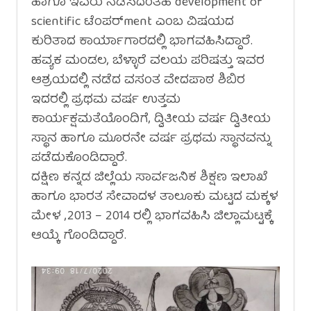
ಹಾಗೂ ಇವರು ನಡೆಸಿದಂತಹ development of
scientific ಟೆಂಪರ್ment ಎಂಬ ವಿಷಯದ
ಕುರಿತಾದ ಕಾರ್ಯಾಗಾರದಲ್ಲಿ ಭಾಗವಹಿಸಿದ್ದಾರೆ.
ಹವ್ಯಕ ಮಂಡಲ, ಬೆಳ್ಳಾರೆ ವಲಯ ಪರಿಷತ್ತು ಇವರ
ಆಶ್ರಯದಲ್ಲಿ ನಡೆದ ವಸಂತ ವೇದಪಾಠ ಶಿಬಿರ
ಇದರಲ್ಲಿ ಪ್ರಥಮ ವರ್ಷ ಉತ್ತಮ
ಕಾರ್ಯಕ್ಷಮತೆಯೊಂದಿಗೆ, ದ್ವಿತೀಯ ವರ್ಷ ದ್ವಿತೀಯ
ಸ್ಥಾನ ಹಾಗೂ ಮೂರನೇ ವರ್ಷ ಪ್ರಥಮ ಸ್ಥಾನವನ್ನು
ಪಡೆದುಕೊಂಡಿದ್ದಾರೆ.
ದಕ್ಷಿಣ ಕನ್ನಡ ಜಿಲ್ಲೆಯ ಸಾರ್ವಜನಿಕ ಶಿಕ್ಷಣ ಇಲಾಖೆ
ಹಾಗೂ ಭಾರತ ಸೇವಾದಳ ತಾಲೂಕು ಮಟ್ಟದ ಮಕ್ಕಳ
ಮೇಳ ,2013 – 2014 ರಲ್ಲಿ ಭಾಗವಹಿಸಿ ಜಿಲ್ಲಾಮಟ್ಟಕ್ಕೆ
ಆಯ್ಕೆ ಗೊಂಡಿದ್ದಾರೆ.