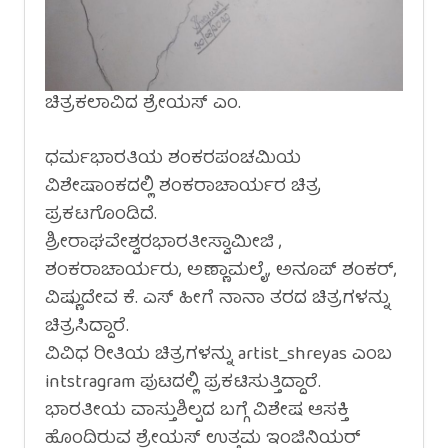
ಚಿತ್ರಕಲಾವಿದ ಶ್ರೇಯಸ್ ಎಂ.
ಧರ್ಮಭಾರತಿಯ ಶಂಕರಪಂಚಮಿಯ
ವಿಶೇಷಾಂಕದಲ್ಲಿ ಶಂಕರಾಚಾರ್ಯರ ಚಿತ್ರ
ಪ್ರಕಟಗೊಂಡಿದೆ.
ಶ್ರೀರಾಘವೇಶ್ವರಭಾರತೀಸ್ವಾಮೀಜಿ ,
ಶಂಕರಾಚಾರ್ಯರು, ಅಣ್ಣಾಮಲೈ, ಅನೂಪ್ ಶಂಕರ್,
ವಿಷ್ಣುದೇವ ಕೆ. ಎಸ್ ಹೀಗೆ ನಾನಾ ತರದ ಚಿತ್ರಗಳನ್ನು
ಚಿತ್ರಸಿದ್ದಾರೆ.
ವಿವಿಧ ರೀತಿಯ ಚಿತ್ರಗಳನ್ನು artist_shreyas ಎಂಬ
intstragram ಪುಟದಲ್ಲಿ ಪ್ರಕಟಿಸುತ್ತಿದ್ದಾರೆ.
ಭಾರತೀಯ ವಾಸ್ತುಶಿಲ್ಪದ ಬಗ್ಗೆ ವಿಶೇಷ ಆಸಕ್ತಿ
ಹೊಂದಿರುವ ಶ್ರೇಯಸ್ ಉತ್ತಮ ಇಂಜಿನಿಯರ್