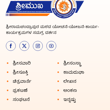
ಶ್ರೀರಾಮಚಂದ್ರಾಪುರ ಮಠದ ಯೋಚನೆ-ಯೋಜನೆ-ಕಾರ್ಯ-
ಕಾರ್ಯಕ್ರಮಗಳ ಸಮಗ್ರ ದರ್ಶನ
ಶ್ರೀಸವಾರಿ
ಶ್ರೀಸಂಸ್ಥಾ
ಶ್ರೀಸೂಕ್ತಿ
ಕಾಮದುಘಾ
ಚಿತ್ರವಾರ್ತೆ
ಲೇಖನ
ಪ್ರಕಟಣೆ
ಅಂಕಣ
ಸಂಘಟನೆ
ಇನ್ನಷ್ಟು