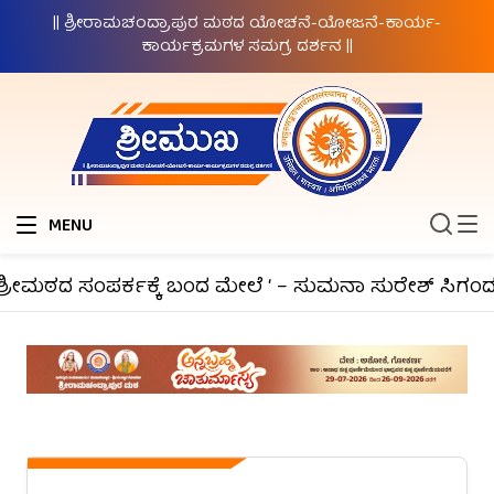
|| ಶ್ರೀರಾಮಚಂದ್ರಾಪುರ ಮಠದ ಯೋಚನೆ-ಯೋಜನೆ-ಕಾರ್ಯ-
ಕಾರ್ಯಕ್ರಮಗಳ ಸಮಗ್ರ ದರ್ಶನ ||
MENU
ೀಮಠದ ಸಂಪರ್ಕಕ್ಕೆ ಬಂದ ಮೇಲೆ ‘ – ಸುಮನಾ ಸುರೇಶ್ ಸಿಗಂದೂರು