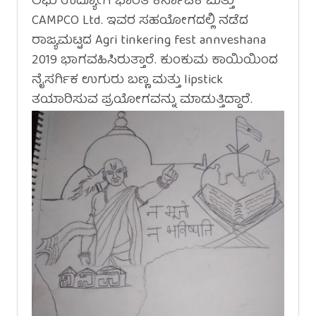
ಲಘು ಉದ್ಯೋಗ ಭಾರತಿ ಕರ್ನಾಟಕ ಮತ್ತು
CAMPCO Ltd. ಇವರ ಸಹಯೋಗದಲ್ಲಿ ನಡೆದ
ರಾಜ್ಯಮಟ್ಟದ Agri tinkering fest annveshana
2019 ಭಾಗವಹಿಸಿರುತ್ತಾರೆ. ಕುಂಕುಮ ಕಾಯಿಯಿಂದ
ನೈಸರ್ಗಿಕ ಉಗುರು ಬಣ್ಣ ಮತ್ತು lipstick
ತಯಾರಿಸುವ ಪ್ರಯೋಗವನ್ನು ಮಾಡುತ್ತಿದ್ದಾರೆ.