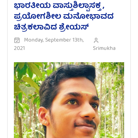
ಭಾರತೀಯ ವಾಸ್ತುಶಿಲ್ಪಾಸಕ್ತ ,
ಪ್ರಯೋಗಶೀಲ ಮನೋಭಾವದ
ಚಿತ್ರಕಲಾವಿದ ಶ್ರೇಯಸ್
Monday, September 13th,
2021
Srimukha