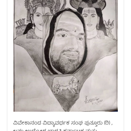
ವಿವೇಕಾನಂದ ವಿದ್ಯಾವರ್ಧಕ ಸಂಘ ಪುತ್ತೂರು (ರಿ) ,