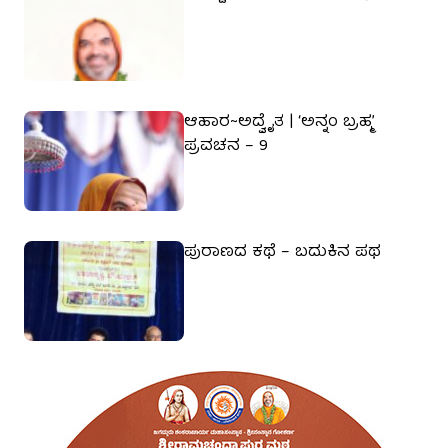
ಆಹಾರ~ಅದ್ವೈತ | ‘ಅನ್ನಂ ಬ್ರಹ್ಮ’
ಪ್ರವಚನ – 9
ಪುರಾಣದ ಕಥೆ – ಬದುಕಿನ ಪಥ