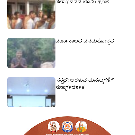
ಸಭಾಭವನದ ಭೂಮಿ ಪೂಜೆ
ವರ್ಷಾಕಾಲದ ವನಮಹೋತ್ಸವ
‘ಸತ್ಪಥ’: ಅರಳುವ ಮನಸ್ಸುಗಳಿಗೆ
ಸನ್ಮಾರ್ಗದರ್ಶಕ