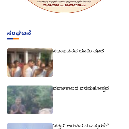
ಸಂಘಟನೆ
ಸಭಾಭವನದ ಭೂಮಿ ಪೂಜೆ
ವರ್ಷಾಕಾಲದ ವನಮಹೋತ್ಸವ
‘ಸತ್ಪಥ’: ಅರಳುವ ಮನಸ್ಸುಗಳಿಗೆ