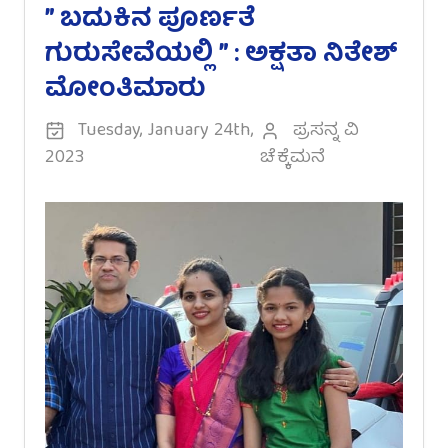
” ಬದುಕಿನ ಪೂರ್ಣತೆ
ಗುರುಸೇವೆಯಲ್ಲಿ ” : ಅಕ್ಷತಾ ನಿತೇಶ್
ಮೋಂತಿಮಾರು
Tuesday, January 24th,
ಪ್ರಸನ್ನ ವಿ
2023
ಚೆಕ್ಕೆಮನೆ