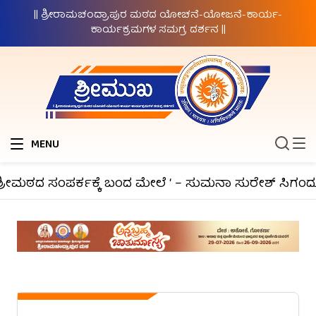
|| ಶ್ರೀರಾಮಚಂದ್ರಾಪುರ ಮಠದ ಯೋಚನೆ-ಯೋಜನೆ-ಕಾರ್ಯ-
ಕಾರ್ಯಕ್ರಮಗಳ ಸಮಗ್ರ ದರ್ಶನ ||
MENU
್ರೀಮಠದ ಸಂಪರ್ಕಕ್ಕೆ ಬಂದ ಮೇಲೆ ‘ – ಸುಮನಾ ಸುರೇಶ್ ಸಿಗಂದೂರ