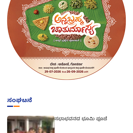
ಸಂಘಟನೆ
ಸಭಾಭವನದ ಭೂಮಿ ಪೂಜೆ