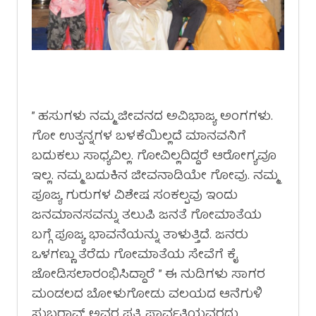
” ಹಸುಗಳು ನಮ್ಮ ಜೀವನದ ಅವಿಭಾಜ್ಯ ಅಂಗಗಳು.
ಗೋ ಉತ್ಪನ್ನಗಳ ಬಳಕೆಯಿಲ್ಲದೆ ಮಾನವನಿಗೆ
ಬದುಕಲು ಸಾಧ್ಯವಿಲ್ಲ. ಗೋವಿಲ್ಲದಿದ್ದರೆ ಆರೋಗ್ಯವೂ
ಇಲ್ಲ. ನಮ್ಮ ಬದುಕಿನ ಜೀವನಾಡಿಯೇ ಗೋವು. ನಮ್ಮ
ಪೂಜ್ಯ ಗುರುಗಳ ವಿಶೇಷ ಸಂಕಲ್ಪವು ಇಂದು
ಜನಮಾನಸವನ್ನು ತಲುಪಿ ಜನತೆ ಗೋಮಾತೆಯ
ಬಗ್ಗೆ ಪೂಜ್ಯ ಭಾವನೆಯನ್ನು ತಾಳುತ್ತಿದೆ. ಜನರು
ಒಳಗಣ್ಣು ತೆರೆದು ಗೋಮಾತೆಯ ಸೇವೆಗೆ ಕೈ
ಜೋಡಿಸಲಾರಂಭಿಸಿದ್ದಾರೆ ” ಈ ನುಡಿಗಳು ಸಾಗರ
ಮಂಡಲದ ಬೋಳುಗೋಡು ವಲಯದ ಆನೆಗುಳಿ
ಸುಬ್ಬರಾವ್ ಅವರ ಪತ್ನಿ ಪಾರ್ವತಿಯವರದ್ದು.