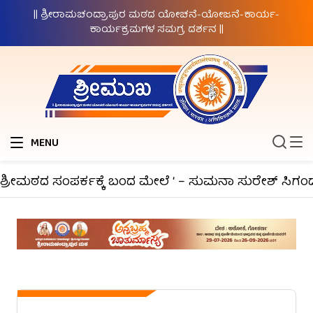
|| ಶ್ರೀರಾಮಚಂದ್ರಾಪುರ ಮಠದ ಯೋಚನೆ-ಯೋಜನೆ-ಕಾರ್ಯ-
ಕಾರ್ಯಕ್ರಮಗಳ ಸಮಗ್ರ ದರ್ಶನ ||
MENU
್ರೀಮಠದ ಸಂಪರ್ಕಕ್ಕೆ ಬಂದ ಮೇಲೆ ‘ – ಸುಮನಾ ಸುರೇಶ್ ಸಿಗಂದೂ