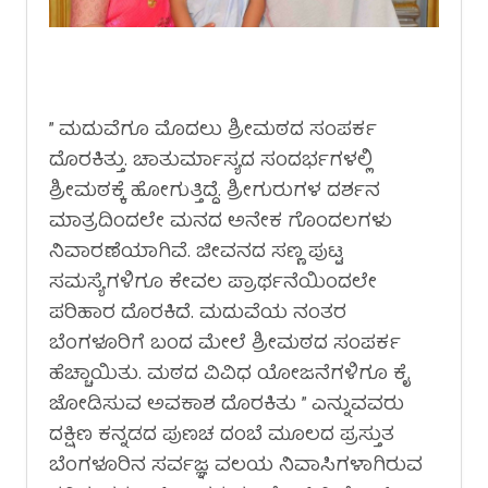
” ಮದುವೆಗೂ ಮೊದಲು ಶ್ರೀಮಠದ ಸಂಪರ್ಕ
ದೊರಕಿತ್ತು. ಚಾತುರ್ಮಾಸ್ಯದ ಸಂದರ್ಭಗಳಲ್ಲಿ
ಶ್ರೀಮಠಕ್ಕೆ ಹೋಗುತ್ತಿದ್ದೆ. ಶ್ರೀಗುರುಗಳ ದರ್ಶನ
ಮಾತ್ರದಿಂದಲೇ ಮನದ ಅನೇಕ ಗೊಂದಲಗಳು
ನಿವಾರಣೆಯಾಗಿವೆ. ಜೀವನದ ಸಣ್ಣ ಪುಟ್ಟ
ಸಮಸ್ಯೆಗಳಿಗೂ ಕೇವಲ ಪ್ರಾರ್ಥನೆಯಿಂದಲೇ
ಪರಿಹಾರ ದೊರಕಿದೆ. ಮದುವೆಯ ನಂತರ
ಬೆಂಗಳೂರಿಗೆ ಬಂದ ಮೇಲೆ ಶ್ರೀಮಠದ ಸಂಪರ್ಕ
ಹೆಚ್ಚಾಯಿತು. ಮಠದ ವಿವಿಧ ಯೋಜನೆಗಳಿಗೂ ಕೈ
ಜೋಡಿಸುವ ಅವಕಾಶ ದೊರಕಿತು ” ಎನ್ನುವವರು
ದಕ್ಷಿಣ ಕನ್ನಡದ ಪುಣಚ ದಂಬೆ ಮೂಲದ ಪ್ರಸ್ತುತ
ಬೆಂಗಳೂರಿನ ಸರ್ವಜ್ಞ ವಲಯ ನಿವಾಸಿಗಳಾಗಿರುವ