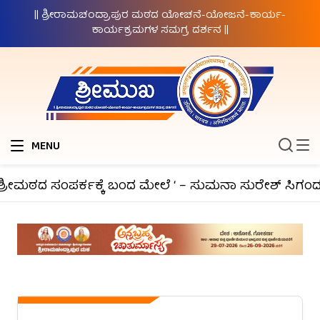
|| ಶ್ರೀರಾಮಚಂದ್ರಾಪುರ ಮಠದ ಯೋಚನೆ-ಯೋಜನೆ-ಕಾರ್ಯ-
ಕಾರ್ಯಕ್ರಮಗಳ ಸಮಗ್ರ ದರ್ಶನ ||
MENU
್ರೀಮಠದ ಸಂಪರ್ಕಕ್ಕೆ ಬಂದ ಮೇಲೆ ‘ – ಸುಮನಾ ಸುರೇಶ್ ಸಿಗಂದೂರ