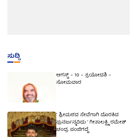
ಸುದ್ದಿ
ಆಗಸ್ಟ್ – 10 – ತ್ರಯೋದಶಿ –
ಸೋಮವಾರ
‘ ಶ್ರೀಮಠದ ಸೇವೆಗಾಗಿ ದೊರಕಿದ
ಪುನರ್ಜನ್ಮವಿದು ‘ ಗೀತಾಲಕ್ಷ್ಮಿ ರಮೇಶ್
ಚಂದ್ರ ಪಂಜಿಗದ್ದೆ