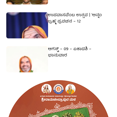
ಉಪವಾಸವೆಂಬ ಉತ್ಸವ | ‘ಅನ್ನಂ
ಬ್ರಹ್ಮ’ ಪ್ರವಚನ – 12
ಆಗಸ್ಟ್ – 09 – ಏಕಾದಶಿ –
ಭಾನುವಾರ