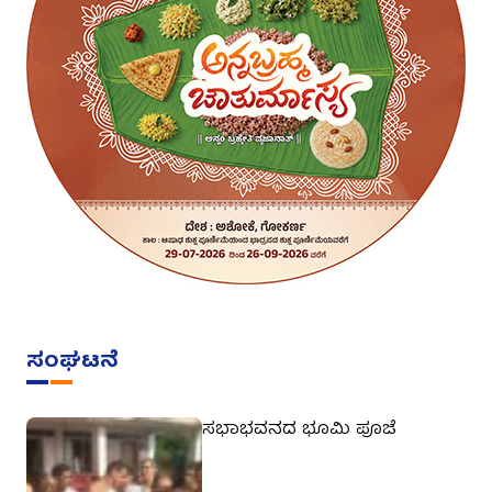
ಸಂಘಟನೆ
ಸಭಾಭವನದ ಭೂಮಿ ಪೂಜೆ