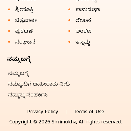
ಶ್ರೀಸೂಕ್ತಿ
ಕಾಮದುಘಾ
ಚಿತ್ರವಾರ್ತೆ
ಲೇಖನ
ಪ್ರಕಟಣೆ
ಅಂಕಣ
ಸಂಘಟನೆ
ಇನ್ನಷ್ಟು
ನಮ್ಮ ಬಗ್ಗೆ
ನಮ್ಮ ಬಗ್ಗೆ
ನಮ್ಮೊಂದಿಗೆ ಜಾಹೀರಾತು ನೀಡಿ
ನಮ್ಮನ್ನು ಸಂಪರ್ಕಿಸಿ
Privacy Policy
Terms of Use
Copyright © 2026 Shrimukha, All rights reserved.