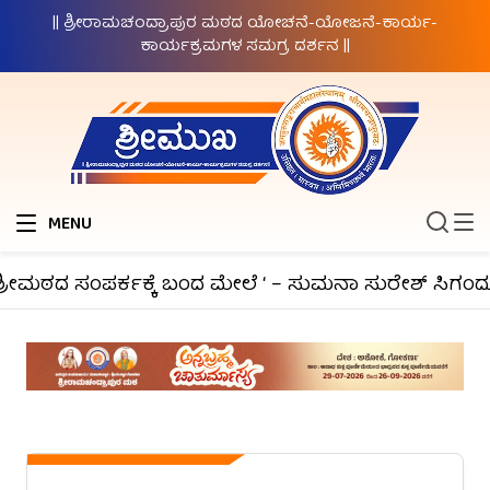
|| ಶ್ರೀರಾಮಚಂದ್ರಾಪುರ ಮಠದ ಯೋಚನೆ-ಯೋಜನೆ-ಕಾರ್ಯ-
ಕಾರ್ಯಕ್ರಮಗಳ ಸಮಗ್ರ ದರ್ಶನ ||
MENU
್ರೀಮಠದ ಸಂಪರ್ಕಕ್ಕೆ ಬಂದ ಮೇಲೆ ‘ – ಸುಮನಾ ಸುರೇಶ್ ಸಿಗಂದೂರ