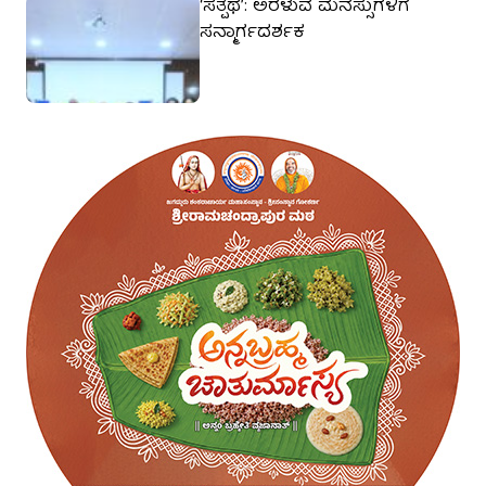
‘ಸತ್ಪಥ’: ಅರಳುವ ಮನಸ್ಸುಗಳಿಗೆ
ಸನ್ಮಾರ್ಗದರ್ಶಕ