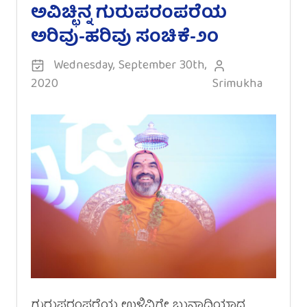
ಅವಿಚ್ಛಿನ್ನ ಗುರುಪರಂಪರೆಯ
ಅರಿವು-ಹರಿವು ಸಂಚಿಕೆ-೨೦
Wednesday, September 30th,
2020
Srimukha
ಗುರುಪರಂಪರೆಯ ಉಳಿವಿಗೇ ಬುನಾದಿಯಾದ