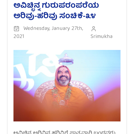
ಅವಿಚ್ಛಿನ್ನ ಗುರುಪರಂಪರೆಯ
ಅರಿವು-ಹರಿವು ಸಂಚಿಕೆ-೩೪
Wednesday, January 27th,
2021
Srimukha
ಅವಿಚ್ಛಿನ್ನ ಅರಿವಿನ ಹರಿವಿಗೆ ಪಾತ್ರವಾಗಿ ಬಂದವರು