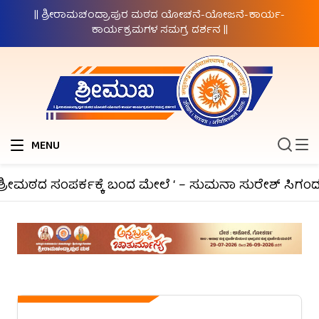
|| ಶ್ರೀರಾಮಚಂದ್ರಾಪುರ ಮಠದ ಯೋಚನೆ-ಯೋಜನೆ-ಕಾರ್ಯ-
ಕಾರ್ಯಕ್ರಮಗಳ ಸಮಗ್ರ ದರ್ಶನ ||
MENU
್ರೀಮಠದ ಸಂಪರ್ಕಕ್ಕೆ ಬಂದ ಮೇಲೆ ‘ – ಸುಮನಾ ಸುರೇಶ್ ಸಿಗಂದೂರ