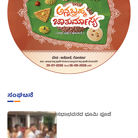
ಸಂಘಟನೆ
ಸಭಾಭವನದ ಭೂಮಿ ಪೂಜೆ