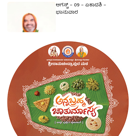
ಆಗಸ್ಟ್ – 09 – ಏಕಾದಶಿ –
ಭಾನುವಾರ