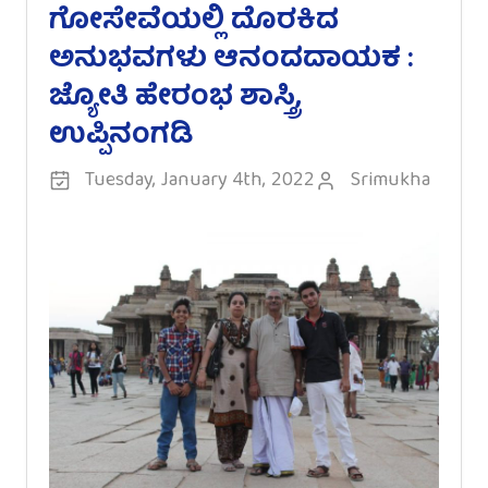
ಗೋಸೇವೆಯಲ್ಲಿ ದೊರಕಿದ
ಅನುಭವಗಳು ಆನಂದದಾಯಕ :
ಜ್ಯೋತಿ ಹೇರಂಭ ಶಾಸ್ತ್ರಿ,
ಉಪ್ಪಿನಂಗಡಿ
Tuesday, January 4th, 2022
Srimukha