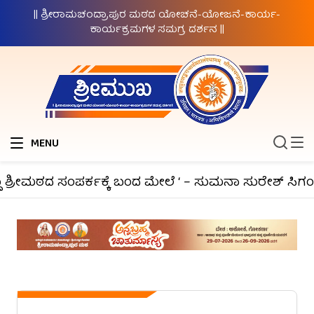
|| ಶ್ರೀರಾಮಚಂದ್ರಾಪುರ ಮಠದ ಯೋಚನೆ-ಯೋಜನೆ-ಕಾರ್ಯ-
ಕಾರ್ಯಕ್ರಮಗಳ ಸಮಗ್ರ ದರ್ಶನ ||
MENU
ಶ್ರೀಮಠದ ಸಂಪರ್ಕಕ್ಕೆ ಬಂದ ಮೇಲೆ ‘ – ಸುಮನಾ ಸುರೇಶ್ ಸಿಗಂದ