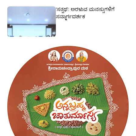
‘ಸತ್ಪಥ’: ಅರಳುವ ಮನಸ್ಸುಗಳಿಗೆ
ಸನ್ಮಾರ್ಗದರ್ಶಕ