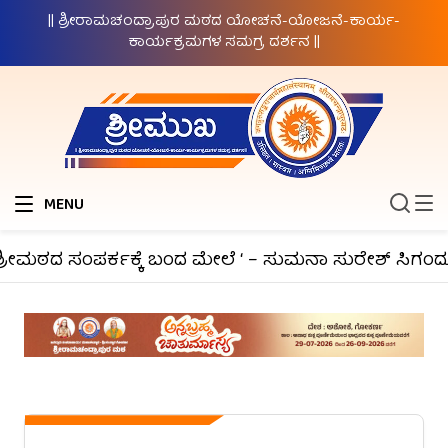
|| ಶ್ರೀರಾಮಚಂದ್ರಾಪುರ ಮಠದ ಯೋಚನೆ-ಯೋಜನೆ-ಕಾರ್ಯ-
ಕಾರ್ಯಕ್ರಮಗಳ ಸಮಗ್ರ ದರ್ಶನ ||
MENU
್ರೀಮಠದ ಸಂಪರ್ಕಕ್ಕೆ ಬಂದ ಮೇಲೆ ‘ – ಸುಮನಾ ಸುರೇಶ್ ಸಿಗಂದೂರ