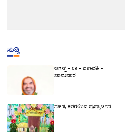
ಸುದ್ದಿ
ಆಗಸ್ಟ್ – 09 – ಏಕಾದಶಿ –
ಭಾನುವಾರ
ಸಹಸ್ರ ಕರಗಳಿಂದ ಪುಷ್ಪಾರ್ಚನೆ