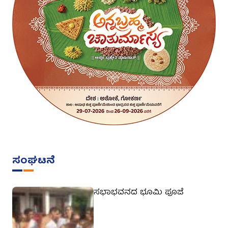
ಸಂಘಟನೆ
ಸಭಾಭವನದ ಭೂಮಿ ಪೂಜೆ