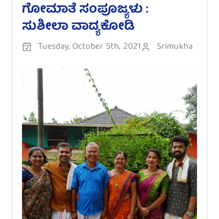
ಗೋಮಾತೆ ಸಂಪೂಜ್ಯಳು :
ಸುಶೀಲಾ ವಾದ್ಯಕೋಡಿ
Tuesday, October 5th, 2021
Srimukha