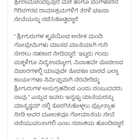
ಶ್ರೀರಾಮಚಂದ್ರಾಪುರ ಮಠ ಹಾಗೂ ಬೆಂಗಳೂರಿನ
ಗಿರಿನಗರದ ರಾಮಾಶ್ರಮಗಳಿಗೆ ತೆರಳಿ ಭಜನಾ
ಸೇವೆಯನ್ನು ನಡೆಸಿಕೊಟ್ಟಿದ್ದಾರೆ.
” ಶ್ರೀಗುರುಗಳ ಕೃಪೆಯಿಂದ ಅನೇಕ ಮಂದಿ
ಗೋಪ್ರೇಮಿಗಳು ಮಾಸದ ಮಾತೆಯಾಗಿ ಗುರಿ
ಸೇರಲು ಸಹಕಾರ ನೀಡಿದ್ದಾರೆ. ಇಬ್ಬರು ಗಂಡು
ಮಕ್ಕಳಿಗೂ ವಿದ್ಯೆ,ಉದ್ಯೋಗ, ವಿವಾಹವೇ ಮೊದಲಾದ
ವಿಚಾರಗಳಲ್ಲಿ ಯಾವುದೇ ತೊಡಕೂ ಬಾರದೆ ಎಲ್ಲಾ
ಕಾರ್ಯಗಳೂ ನಿರ್ವಿಘ್ನವಾಗಿ ನೆರವೇರಿದ್ದು
ಶ್ರೀಗುರುಗಳ ಅನುಗ್ರಹದಿಂದ ಎಂದು ನಂಬುವವರು
ನಾವು ” ಎನ್ನುವ ಇವರು ಇನ್ನಷ್ಟು ಮಾತೆಯರನ್ನು
ಮಾತೃತ್ವಮ್ ನಲ್ಲಿ ತೊಡಗಿಸಿಕೊಳ್ಳಲು ಪ್ರೋತ್ಸಾಹ
ನೀಡಿ ಅವರ ಮೂಲಕವೂ ಗೋಮಾತೆಯ ಸೇವೆ
ನಡೆಯುವಂತಾಗಲಿ ಎಂಬ ಸದಾಶಯ ಹೊಂದಿದ್ದಾರೆ.