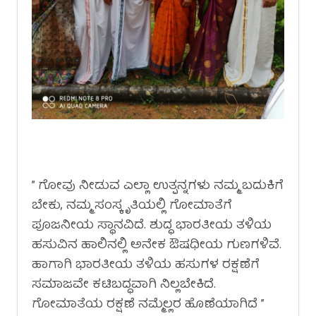
” ಗೋವು ನೀಡುವ ಎಲ್ಲಾ ಉತ್ಪನ್ನಗಳು ನಮ್ಮ ಬದುಕಿಗೆ
ಬೇಕು, ನಮ್ಮ ಸಂಸ್ಕೃತಿಯಲ್ಲಿ ಗೋಮಾತೆಗೆ
ಪೂಜನೀಯ ಸ್ಥಾನವಿದೆ. ಶುದ್ಧ ಭಾರತೀಯ ತಳಿಯ
ಹಸುವಿನ ಹಾಲಿನಲ್ಲಿ ಅನೇಕ ಔಷಧೀಯ ಗುಣಗಳಿವೆ.
ಹಾಗಾಗಿ ಭಾರತೀಯ ತಳಿಯ ಹಸುಗಳ ರಕ್ಷಣೆಗೆ
ಸಮಾಜವೇ ಕಟಿಬದ್ಧವಾಗಿ ನಿಲ್ಲಬೇಕಿದೆ.
ಗೋಮಾತೆಯ ರಕ್ಷಣೆ ನಮ್ಮೆಲ್ಲರ ಹೊಣೆಯಾಗಿದೆ ”