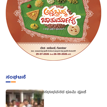
ಸಂಘಟನೆ
ಸಭಾಭವನದ ಭೂಮಿ ಪೂಜೆ