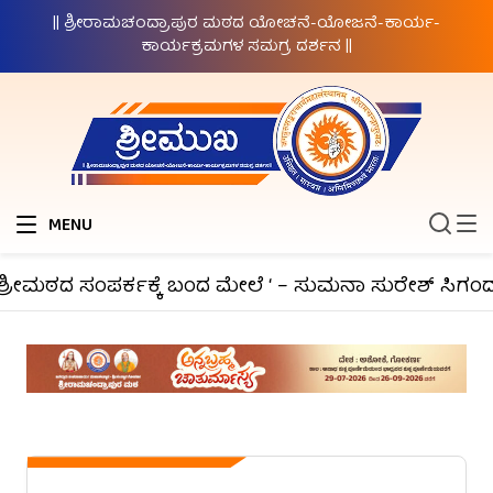
|| ಶ್ರೀರಾಮಚಂದ್ರಾಪುರ ಮಠದ ಯೋಚನೆ-ಯೋಜನೆ-ಕಾರ್ಯ-
ಕಾರ್ಯಕ್ರಮಗಳ ಸಮಗ್ರ ದರ್ಶನ ||
MENU
್ರೀಮಠದ ಸಂಪರ್ಕಕ್ಕೆ ಬಂದ ಮೇಲೆ ‘ – ಸುಮನಾ ಸುರೇಶ್ ಸಿಗಂದೂರ