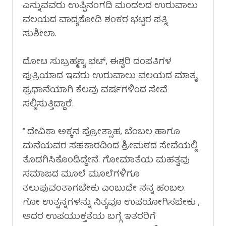
ಎನ್ನುವವರು ಉಪ್ಪಿನಂಗಡಿ ಮಂಡಲದ ಉರುವಾಲು
ವಲಯದ ವಾದ್ಯಕೋಡಿ ಶಂಕರ ಭಟ್ಟರ ಪತ್ನಿ
ಸುಶೀಲಾ.
ದೋಟ ಸುಬ್ರಹ್ಮಣ್ಯ ಭಟ್, ಈಶ್ವರಿ ದಂಪತಿಗಳ
ಪುತ್ರಿಯಾದ ಇವರು ಉರುವಾಲು ವಲಯದ ಮಾತೃ
ಪ್ರಧಾನೆಯಾಗಿ ಕೆಲವು ವರ್ಷಗಳಿಂದ ಸೇವೆ
ಸಲ್ಲಿಸುತ್ತಿದ್ದಾರೆ.
” ದೇವಿಕಾ ಅಕ್ಕನ ಪ್ರೋತ್ಸಾಹ, ಬೆಂಬಲ ಹಾಗೂ
ಮನೆಯವರ ಸಹಕಾರದಿಂದ ಶ್ರೀಮಠದ ಸೇವೆಯಲ್ಲಿ
ತೊಡಗಿಸಿಕೊಂಡಿದ್ದೇನೆ. ಗೋಮಾತೆಯ ಮಹತ್ವವು
ಸಮಾಜದ ಮೂಲೆ ಮೂಲೆಗಳಿಗೂ
ತಲುಪುವಂತಾಗಬೇಕು ಎಂಬುದೇ ನನ್ನ ಹಂಬಲ.
ಗೋ ಉತ್ಪನ್ನಗಳನ್ನು ನಿತ್ಯವೂ ಉಪಯೋಗಿಸಬೇಕು ,
ಅದರ ಉಪಯುಕ್ತತೆಯ ಬಗ್ಗೆ ಇತರರಿಗೆ