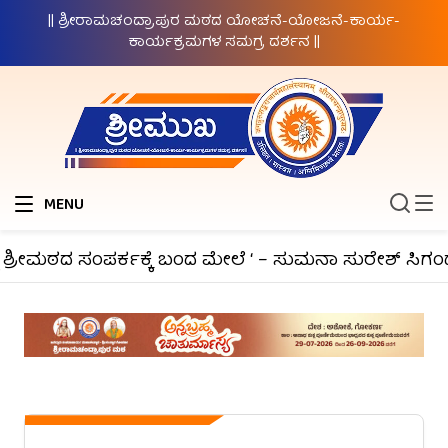
|| ಶ್ರೀರಾಮಚಂದ್ರಾಪುರ ಮಠದ ಯೋಚನೆ-ಯೋಜನೆ-ಕಾರ್ಯ-
ಕಾರ್ಯಕ್ರಮಗಳ ಸಮಗ್ರ ದರ್ಶನ ||
MENU
ಶ್ರೀಮಠದ ಸಂಪರ್ಕಕ್ಕೆ ಬಂದ ಮೇಲೆ ‘ – ಸುಮನಾ ಸುರೇಶ್ ಸಿಗಂದೂ