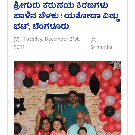
ಶ್ರೀಗುರು ಕರುಣೆಯ ಕಿರಣಗಳು
ಬಾಳಿನ ಬೆಳಕು : ಯಶೋದಾ ವಿಷ್ಣು
ಭಟ್, ಬೆಂಗಳೂರು
Tuesday, December 21st,
2021
Srimukha