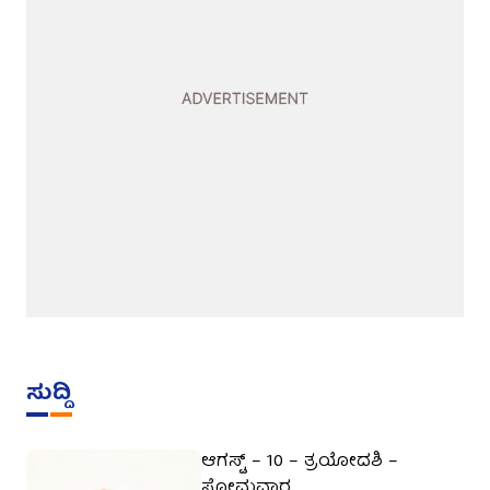
ಸುದ್ದಿ
ಆಗಸ್ಟ್ – 10 – ತ್ರಯೋದಶಿ –
ಸೋಮವಾರ