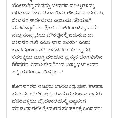
ಬೋಳಾಗಿದ್ದ ಮನಸ್ಸು ಜೀವನದ ಮೌಲ್ಯಗಳನ್ನು
ಅರಿತುಕೊಂಡು ಹಸಿರಾಯಿತು. ಜೀವನ ಎಂದರೇನು,
ಜೀವನದ ಅರ್ಥವೇನು ಎಂಬುದು ಸರಿಯಾಗಿ
ಮನದಟ್ಟಾಯಿತು. ಶ್ರೀಗುರು ಚರಣಗಳನ್ನು ನಂಬಿ
ನಮ್ಮ ಸಂಸ್ಕೃತಿಯ ಚೌಕಟ್ಟಿನಲ್ಲಿ ಬದುಕುವುದೇ
ಜೀವನದ ಗುರಿ ಎಂಬ ಭಾವ ಬಂತು ” ಎಂದು
ಭಾವಪೂರ್ಣವಾಗಿ ನುಡಿದವರು ಹೊನ್ನಾವರ
ಕವಲಕ್ಕಿಯ ಮುಗ್ವ ವಲಯದ ಪ್ರಸ್ತುತ ಬೆಂಗಳೂರಿನ
ಗಿರಿನಗರ ನಿವಾಸಿಗಳಾಗಿರುವ ವಿಷ್ಣು ಭಟ್ ಅವರ
ಪತ್ನಿ ಯಶೋದಾ ವಿಷ್ಣು ಭಟ್.
ಹೊಸನಗರದ ನಿಟ್ಟೂರು ಬಾಲಚಂದ್ರ ಭಟ್, ಶಾರದಾ
ಭಟ್ ದಂಪತಿಗಳ ಪುತ್ರಿಯಾದ ಯಶೋದಾ ಅವರು
ಚದರವಳ್ಳಿಯ ಪ್ರೌಢಶಾಲೆಯಲ್ಲಿ ವ್ಯಾಸಂಗ
ಮಾಡುವಾಗಲೇ ಶ್ರೀಮಠದ ಸಂಪರ್ಕಕ್ಕೆ ಬಂದವರು.